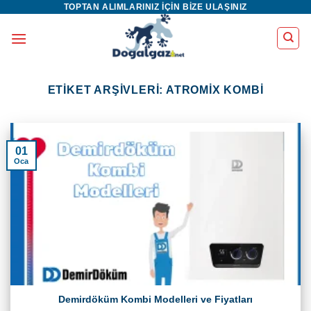
TOPTAN ALIMLARINIZ IÇIN BIZE ULAŞINIZ
İçeriğe
atla
ETIKET ARŞIVLERI:
ATROMIX KOMBI
01
Oca
Demirdöküm Kombi Modelleri ve Fiyatları