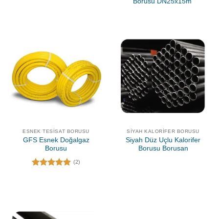
Borusu DN25x15m
ESNEK TESISAT BORUSU
SIYAH KALORIFER BORUSU
GFS Esnek Doğalgaz
Siyah Düz Uçlu Kalorifer
Borusu
Borusu Borusan
(2)
5 üzerinden
5.00
oy
aldı