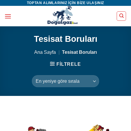
TOPTAN ALIMLARINIZ IÇIN BIZE ULAŞINIZ
İçeriğe
atla
Tesisat Boruları
Ana Sayfa
|
Tesisat Boruları
FILTRELE