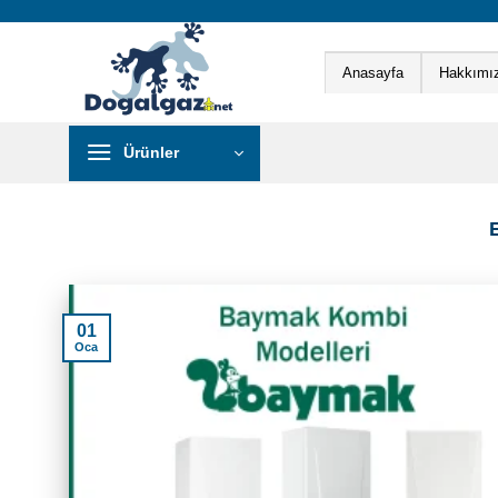
İçeriğe
atla
Anasayfa
Hakkımı
Ürünler
01
Oca