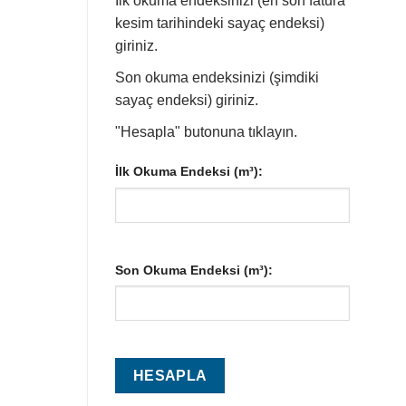
İlk okuma endeksinizi (en son fatura
kesim tarihindeki sayaç endeksi)
giriniz.
Son okuma endeksinizi (şimdiki
sayaç endeksi) giriniz.
"Hesapla" butonuna tıklayın.
İlk Okuma Endeksi (m³):
Son Okuma Endeksi (m³):