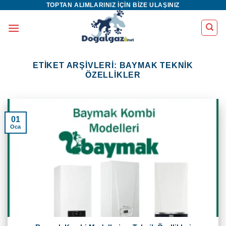
TOPTAN ALIMLARINIZ IÇIN BIZE ULAŞINIZ
İçeriğe
atla
ETIKET ARŞIVLERI:
BAYMAK TEKNIK
ÖZELLIKLER
01
Oca