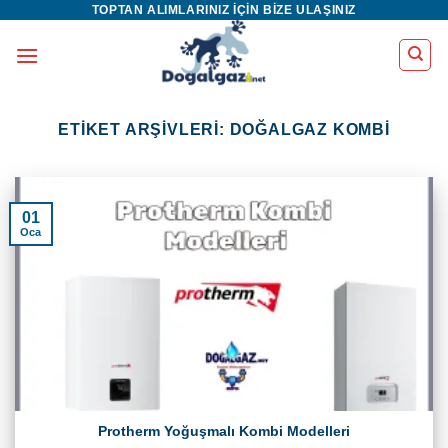
TOPTAN ALIMLARINIZ IÇIN BIZE ULAŞINIZ
İçeriğe
atla
ETIKET ARŞIVLERI:
DOĞALGAZ KOMBI
01
Oca
Protherm Yoğuşmalı Kombi Modelleri