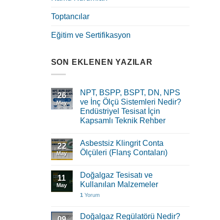
Toptancılar
Eğitim ve Sertifikasyon
SON EKLENEN YAZILAR
NPT, BSPP, BSPT, DN, NPS
26
ve İnç Ölçü Sistemleri Nedir?
May
Endüstriyel Tesisat İçin
Kapsamlı Teknik Rehber
Asbestsiz Klingrit Conta
22
Ölçüleri (Flanş Contaları)
May
Doğalgaz Tesisatı ve
11
Kullanılan Malzemeler
May
1
Yorum
Doğalgaz Regülatörü Nedir?
09