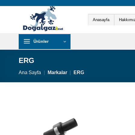
İçeriğe
atla
Anasayfa
Hakkımı
Ürünler
ERG
Ana Sayfa
|
Markalar
|
ERG