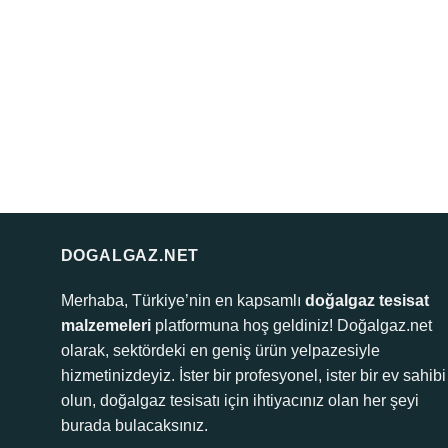
DOGALGAZ.NET
Merhaba, Türkiye’nin en kapsamlı
doğalgaz tesisat
malzemeleri
platformuna hoş geldiniz! Doğalgaz.net
olarak, sektördeki en geniş ürün yelpazesiyle
hizmetinizdeyiz. İster bir profesyonel, ister bir ev sahibi
olun, doğalgaz tesisatı için ihtiyacınız olan her şeyi
burada bulacaksınız.