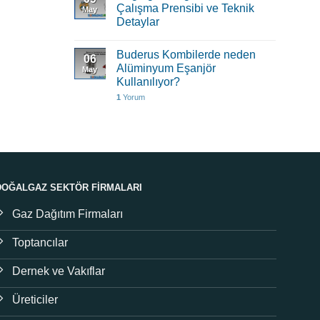
Çalışma Prensibi ve Teknik
May
Detaylar
Buderus Kombilerde neden
06
Alüminyum Eşanjör
May
Kullanılıyor?
1
Yorum
DOĞALGAZ SEKTÖR FIRMALARI
Gaz Dağıtım Firmaları
Toptancılar
Dernek ve Vakıflar
Üreticiler