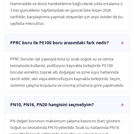
Hammadde ve döviz hareketlerine bağlı olarak yılda ortalama 2-
3 kez güncellenir. Sayfamızdaki en güncel liste Nisan 2026
tarihlidir; karşılaştırma yapmak isteyenler için arşiv listeler de bu
sayfada mevcuttur.
PPRC boru ile PE100 boru arasındaki fark nedir?
PPRC borular rijit yapısıyla bina içi sıcak-soğuk su ve ısıtma
tesisatında kullanılır, polifüzyon kaynakla birleştirilir. PE100
borular esnektir, toprak altı doğalgaz ve içme suyu hatlarında
tercih edilir; alın veya elektrofüzyon kaynakla birleştirilir. Seçim,
sistemin çalışma koşuluna ve montaj ortamına göre yapılmalıdır.
PN10, PN16, PN20 hangisini seçmeliyim?
PN değeri borunun maksimum çalışma basıncını (bar) gösterir.
Soğuk su tesisatında PN10 yeterlidir. Sıcak su hatlarında PN16