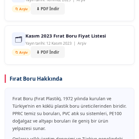
⬇ PDF İndir
📁 Arşiv
Kasım 2023 Fırat Boru Fiyat Listesi
🗂
Yayın tarihi: 12 Kasım 2023 | Arşiv
⬇ PDF İndir
📁 Arşiv
Fırat Boru Hakkında
Fırat Boru (Fırat Plastik), 1972 yılında kurulan ve
Türkiye’nin en köklü plastik boru üreticilerinden biridir.
PPRC temiz su boruları, PVC atık su sistemleri, PE100
doğalgaz ve altyapı boruları ile geniş bir ürün
yelpazesi sunar.
Onlarca yıllık üretim deneyimi ve Türkiye genelindeki