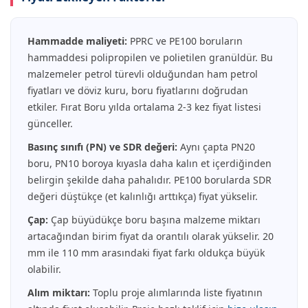
Hammadde maliyeti:
PPRC ve PE100 boruların
hammaddesi polipropilen ve polietilen granüldür. Bu
malzemeler petrol türevli olduğundan ham petrol
fiyatları ve döviz kuru, boru fiyatlarını doğrudan
etkiler. Fırat Boru yılda ortalama 2-3 kez fiyat listesi
günceller.
Basınç sınıfı (PN) ve SDR değeri:
Aynı çapta PN20
boru, PN10 boroya kıyasla daha kalın et içerdiğinden
belirgin şekilde daha pahalıdır. PE100 borularda SDR
değeri düştükçe (et kalınlığı arttıkça) fiyat yükselir.
Çap:
Çap büyüdükçe boru başına malzeme miktarı
artacağından birim fiyat da orantılı olarak yükselir. 20
mm ile 110 mm arasındaki fiyat farkı oldukça büyük
olabilir.
Alım miktarı:
Toplu proje alımlarında liste fiyatının