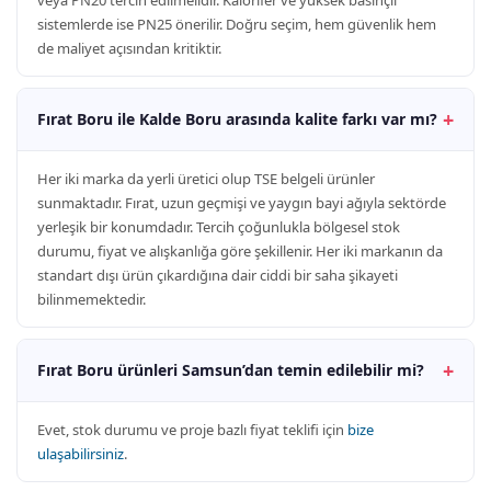
veya PN20 tercih edilmelidir. Kalorifer ve yüksek basınçlı
sistemlerde ise PN25 önerilir. Doğru seçim, hem güvenlik hem
de maliyet açısından kritiktir.
Fırat Boru ile Kalde Boru arasında kalite farkı var mı?
Her iki marka da yerli üretici olup TSE belgeli ürünler
sunmaktadır. Fırat, uzun geçmişi ve yaygın bayi ağıyla sektörde
yerleşik bir konumdadır. Tercih çoğunlukla bölgesel stok
durumu, fiyat ve alışkanlığa göre şekillenir. Her iki markanın da
standart dışı ürün çıkardığına dair ciddi bir saha şikayeti
bilinmemektedir.
Fırat Boru ürünleri Samsun’dan temin edilebilir mi?
Evet, stok durumu ve proje bazlı fiyat teklifi için
bize
ulaşabilirsiniz
.