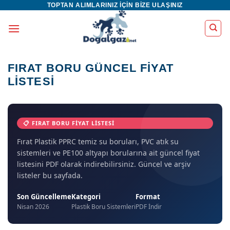
TOPTAN ALIMLARINIZ IÇIN BIZE ULAŞINIZ
İçeriğe
atla
FIRAT BORU GÜNCEL FIYAT
LISTESI
📋 FIRAT BORU FIYAT LISTESI
Fırat Plastik PPRC temiz su boruları, PVC atık su
sistemleri ve PE100 altyapı borularına ait güncel fiyat
listesini PDF olarak indirebilirsiniz. Güncel ve arşiv
listeler bu sayfada.
Son Güncelleme
Kategori
Format
Nisan 2026
Plastik Boru Sistemleri
PDF İndir