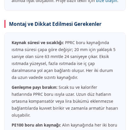
altında fiyat oluşabilir. Proje bazlı teklif için
bize ulaşın
.
Montaj ve Dikkat Edilmesi Gerekenler
Kaynak süresi ve sıcaklığı:
PPRC boru kaynağında
ısıtma süresi çapa göre değişir; 20 mm için yaklaşık 5
saniye olan süre 63 mm’de 24 saniyeye çıkar. Eksik
ısıtmada yüzeysel, fazla ısıtmada ise iç çap
daralmasına yol açan bağlantı oluşur. Her iki durum
da uzun vadede sızıntı kaynağıdır.
Genleşme payı bırakın:
Sıcak su ve kalorifer
hatlarında PPRC boru ısıyla uzar. Uzun düz hatların
ortasına kompansatör veya lira bükümü eklenmezse
bağlantılarda kuvvet birikir ve zamanla armatür hasarı
oluşabilir.
PE100 boru alın kaynağı:
Alın kaynağında her iki boru