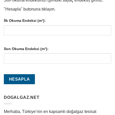
Son okuma endeksinizi (şimdiki sayaç endeksi) giriniz.
"Hesapla" butonuna tıklayın.
İlk Okuma Endeksi (m³):
Son Okuma Endeksi (m³):
DOGALGAZ.NET
Merhaba, Türkiye’nin en kapsamlı doğalgaz tesisat