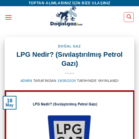
TOPTAN ALIMLARINIZ IÇIN BIZE ULAŞINIZ
İçeriğe
atla
DOĞAL GAZ
LPG Nedir? (Sıvılaştırılmış Petrol
Gazı)
ADMIN
TARAFINDAN
18/05/2024
TARIHINDE YAYINLANDI
18
May