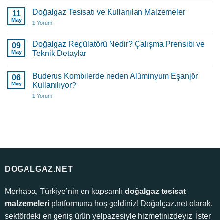
Doğalgaz Tesisatı ve Kullanılan Malzemeler
11
May
1
Yorum
Doğalgaz Regülatörü Nedir? Çalışma Prensibi ve
09
May
Teknik Detaylar
Buderus Kombilerde neden Alüminyum Eşanjör
06
May
Kullanılıyor?
1
Yorum
DOGALGAZ.NET
Merhaba, Türkiye’nin en kapsamlı
doğalgaz tesisat
malzemeleri
platformuna hoş geldiniz! Doğalgaz.net olarak,
sektördeki en geniş ürün yelpazesiyle hizmetinizdeyiz. İster