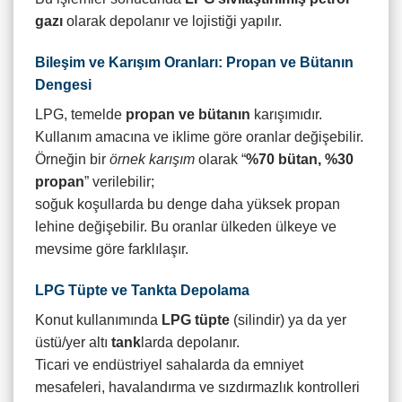
gazı
olarak depolanır ve lojistiği yapılır.
Bileşim ve Karışım Oranları: Propan ve Bütanın
Dengesi
LPG, temelde
propan ve bütanın
karışımıdır.
Kullanım amacına ve iklime göre oranlar değişebilir.
Örneğin bir
örnek karışım
olarak “
%70 bütan, %30
propan
” verilebilir;
soğuk koşullarda bu denge daha yüksek propan
lehine değişebilir. Bu oranlar ülkeden ülkeye ve
mevsime göre farklılaşır.
LPG Tüpte ve Tankta Depolama
Konut kullanımında
LPG tüpte
(silindir) ya da yer
üstü/yer altı
tank
larda depolanır.
Ticari ve endüstriyel sahalarda da emniyet
mesafeleri, havalandırma ve sızdırmazlık kontrolleri