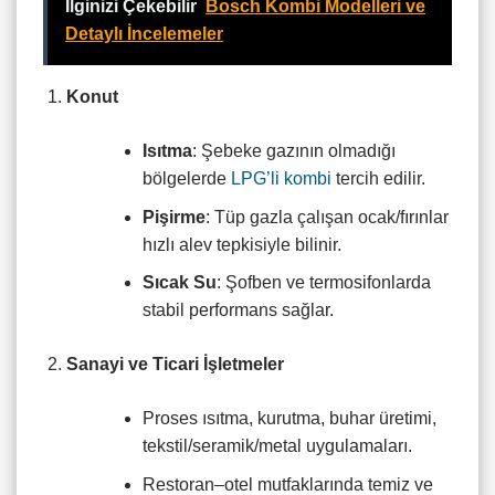
İlginizi Çekebilir
Bosch Kombi Modelleri ve
Detaylı İncelemeler
Konut
Isıtma
: Şebeke gazının olmadığı
bölgelerde
LPG’li kombi
tercih edilir.
Pişirme
: Tüp gazla çalışan ocak/fırınlar
hızlı alev tepkisiyle bilinir.
Sıcak Su
: Şofben ve termosifonlarda
stabil performans sağlar.
Sanayi ve Ticari İşletmeler
Proses ısıtma, kurutma, buhar üretimi,
tekstil/seramik/metal uygulamaları.
Restoran–otel mutfaklarında temiz ve