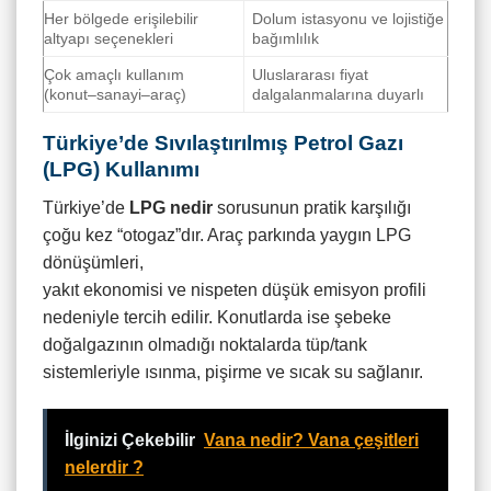
Her bölgede erişilebilir
Dolum istasyonu ve lojistiğe
altyapı seçenekleri
bağımlılık
Çok amaçlı kullanım
Uluslararası fiyat
(konut–sanayi–araç)
dalgalanmalarına duyarlı
Türkiye’de Sıvılaştırılmış Petrol Gazı
(LPG) Kullanımı
Türkiye’de
LPG nedir
sorusunun pratik karşılığı
çoğu kez “otogaz”dır. Araç parkında yaygın LPG
dönüşümleri,
yakıt ekonomisi ve nispeten düşük emisyon profili
nedeniyle tercih edilir. Konutlarda ise şebeke
doğalgazının olmadığı noktalarda tüp/tank
sistemleriyle ısınma, pişirme ve sıcak su sağlanır.
İlginizi Çekebilir
Vana nedir? Vana çeşitleri
nelerdir ?