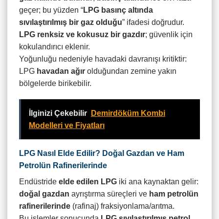
geçer; bu yüzden “
LPG basınç altında
sıvılaştırılmış bir gaz olduğu
” ifadesi doğrudur.
LPG renksiz ve kokusuz bir gazdır
; güvenlik için
kokulandırıcı eklenir.
Yoğunluğu nedeniyle havadaki davranışı kritiktir:
LPG
havadan ağır
olduğundan zemine yakın
bölgelerde birikebilir.
İlginizi Çekebilir
Demirdöküm Kombi
Modelleri ve Fiyatları
LPG Nasıl Elde Edilir? Doğal Gazdan ve Ham
Petrolün Rafinerilerinde
Endüstride
elde edilen LPG
iki ana kaynaktan gelir:
doğal gazdan
ayrıştırma süreçleri ve
ham petrolün
rafinerilerinde
(rafinaj) fraksiyonlama/arıtma.
Bu işlemler sonucunda
LPG sıvılaştırılmış petrol