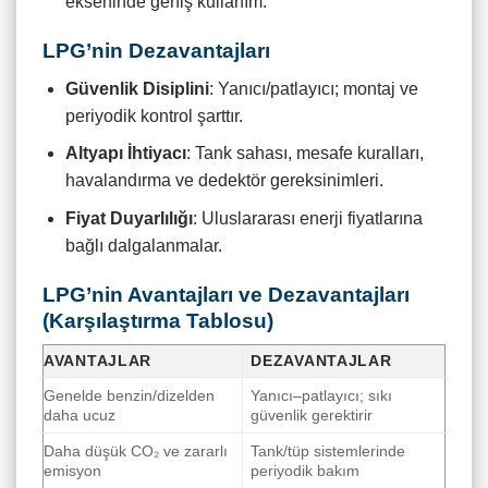
ekseninde geniş kullanım.
LPG’nin Dezavantajları
Güvenlik Disiplini
: Yanıcı/patlayıcı; montaj ve
periyodik kontrol şarttır.
Altyapı İhtiyacı
: Tank sahası, mesafe kuralları,
havalandırma ve dedektör gereksinimleri.
Fiyat Duyarlılığı
: Uluslararası enerji fiyatlarına
bağlı dalgalanmalar.
LPG’nin Avantajları ve Dezavantajları
(Karşılaştırma Tablosu)
AVANTAJLAR
DEZAVANTAJLAR
Genelde benzin/dizelden
Yanıcı–patlayıcı; sıkı
daha ucuz
güvenlik gerektirir
Daha düşük CO₂ ve zararlı
Tank/tüp sistemlerinde
emisyon
periyodik bakım