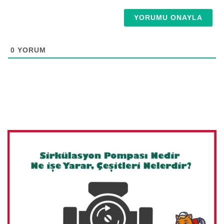
E-
Posta*
0
YORUM