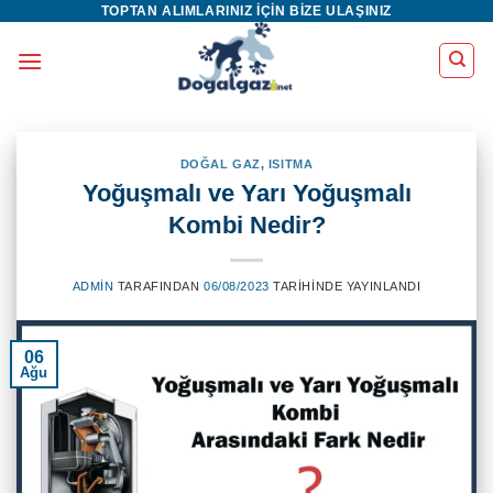
TOPTAN ALIMLARINIZ IÇIN BIZE ULAŞINIZ
İçeriğe
atla
DOĞAL GAZ
,
ISITMA
Yoğuşmalı ve Yarı Yoğuşmalı
Kombi Nedir?
ADMIN
TARAFINDAN
06/08/2023
TARIHINDE YAYINLANDI
06
Ağu