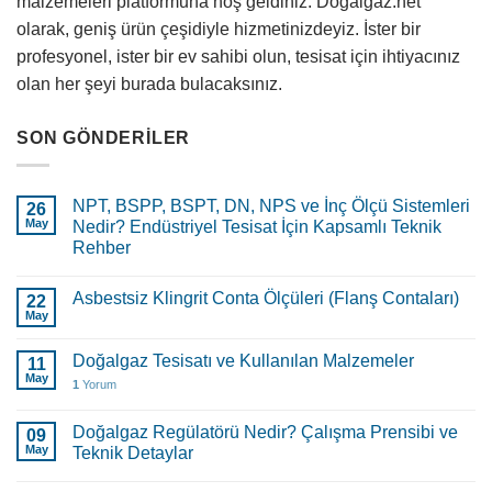
malzemeleri platformuna hoş geldiniz. Doğalgaz.net
olarak, geniş ürün çeşidiyle hizmetinizdeyiz. İster bir
profesyonel, ister bir ev sahibi olun, tesisat için ihtiyacınız
olan her şeyi burada bulacaksınız.
SON GÖNDERILER
NPT, BSPP, BSPT, DN, NPS ve İnç Ölçü Sistemleri
26
May
Nedir? Endüstriyel Tesisat İçin Kapsamlı Teknik
Rehber
Asbestsiz Klingrit Conta Ölçüleri (Flanş Contaları)
22
May
Doğalgaz Tesisatı ve Kullanılan Malzemeler
11
May
1
Yorum
Doğalgaz Regülatörü Nedir? Çalışma Prensibi ve
09
May
Teknik Detaylar