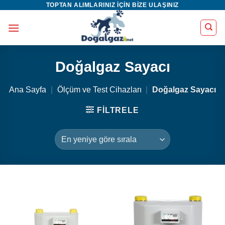
TOPTAN ALIMLARINIZ IÇIN BIZE ULAŞINIZ
İçeriğe
atla
Doğalgaz Sayacı
Ana Sayfa
|
Ölçüm ve Test Cihazları
|
Doğalgaz Sayacı
FILTRELE