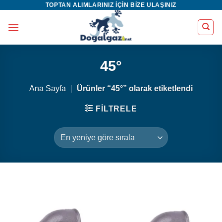
TOPTAN ALIMLARINIZ IÇIN BIZE ULAŞINIZ
İçeriğe
atla
45°
Ana Sayfa
|
Ürünler “45°” olarak etiketlendi
FILTRELE