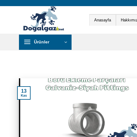
İçeriğe
atla
Anasayfa
Hakkımı
Ürünler
13
Kas