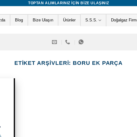
TOPTAN ALIMLARINIZ IÇIN BIZE ULAŞINIZ
zda
Blog
Bize Ulaşın
Ürünler
S.S.S.
Doğalgaz Firma
ETIKET ARŞIVLERI:
BORU EK PARÇA