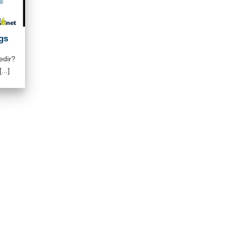
gs
edir?
...]