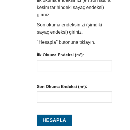
İlk okuma endeksinizi (en son fatura
kesim tarihindeki sayaç endeksi)
giriniz.
Son okuma endeksinizi (şimdiki
sayaç endeksi) giriniz.
"Hesapla" butonuna tıklayın.
İlk Okuma Endeksi (m³):
Son Okuma Endeksi (m³):