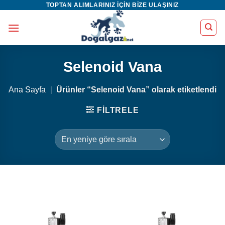
TOPTAN ALIMLARINIZ IÇIN BIZE ULAŞINIZ
İçeriğe
atla
Selenoid Vana
Ana Sayfa
|
Ürünler “Selenoid Vana” olarak etiketlendi
FILTRELE