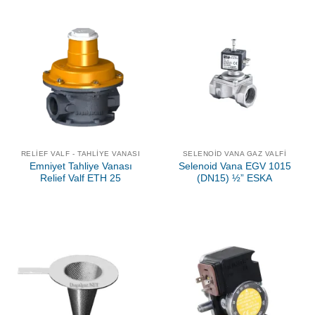
RELIEF VALF - TAHLIYE VANASI
SELENOID VANA GAZ VALFI
Emniyet Tahliye Vanası
Selenoid Vana EGV 1015
Relief Valf ETH 25
(DN15) ½” ESKA