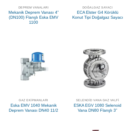
DEPREM VANALARI
DOĞALGAZ SAYACI
Mekanik Deprem Vanası 4”
ECA Elster G4 Körüklü
(DN100) Flanşlı Eska EMV
Konut Tipi Doğalgaz Sayacı
1100
GAZ EKIPMANLARI
SELENOID VANA GAZ VALFI
Eska EMV 1040 Mekanik
ESKA EGV 1080 Selenoid
Deprem Vanası DN40 11/2
Vana DN80 Flanşlı 3”