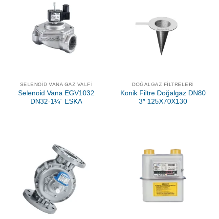
SELENOID VANA GAZ VALFI
DOĞALGAZ FILTRELERI
Selenoid Vana EGV1032
Konik Filtre Doğalgaz DN80
DN32-1¼” ESKA
3″ 125X70X130