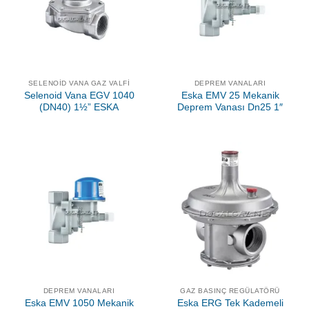
SELENOID VANA GAZ VALFI
DEPREM VANALARI
Selenoid Vana EGV 1040
Eska EMV 25 Mekanik
(DN40) 1½” ESKA
Deprem Vanası Dn25 1″
DEPREM VANALARI
GAZ BASINÇ REGÜLATÖRÜ
Eska EMV 1050 Mekanik
Eska ERG Tek Kademeli