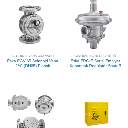
SELENOID VANA GAZ VALFI
GAZ BASINÇ REGÜLATÖRÜ
Eska EGV 65 Selenoid Vana
Eska ERG-E Serisi Emniyet
2½” (DN65) Flanşlı
Kapatmalı Regülatör Shutoff