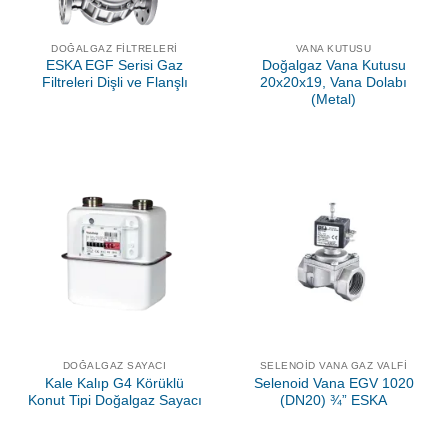
DOĞALGAZ FILTRELERI
VANA KUTUSU
ESKA EGF Serisi Gaz
Doğalgaz Vana Kutusu
Filtreleri Dişli ve Flanşlı
20x20x19, Vana Dolabı
(Metal)
DOĞALGAZ SAYACI
SELENOID VANA GAZ VALFI
Kale Kalıp G4 Körüklü
Selenoid Vana EGV 1020
Konut Tipi Doğalgaz Sayacı
(DN20) ¾” ESKA