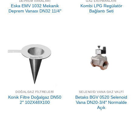
DEPREM VANALARI
GAZ EKIPMANLARI
Eska EMV 1032 Mekanik
Kombi LPG Regülatör
Deprem Vanası DN32 11/4″
Bağlantı Seti
DOĞALGAZ FILTRELERI
SELENOID VANA GAZ VALFI
Konik Filtre Doğalgaz DN50
Betaks BGV 0520 Selenoid
2″ 102X48X100
Vana DN20-3/4″ Normalde
Açık