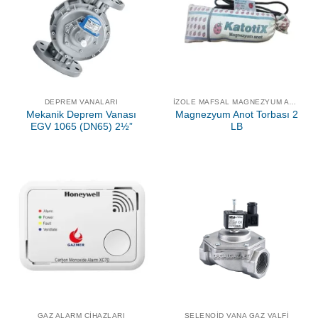
DEPREM VANALARI
İZOLE MAFSAL MAGNEZYUM ANOT
Mekanik Deprem Vanası
Magnezyum Anot Torbası 2
EGV 1065 (DN65) 2½”
LB
GAZ ALARM CIHAZLARI
SELENOID VANA GAZ VALFI