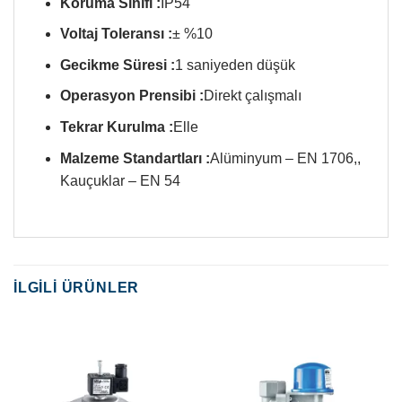
Koruma Sınıfı :
IP54
Voltaj Toleransı :
± %10
Gecikme Süresi :
1 saniyeden düşük
Operasyon Prensibi :
Direkt çalışmalı
Tekrar Kurulma :
Elle
Malzeme Standartları :
Alüminyum – EN 1706,,
Kauçuklar – EN 54
İLGILI ÜRÜNLER