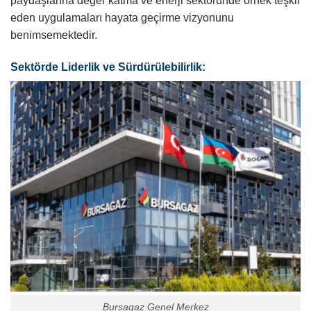
paydaşlarına değer katma ve enerji sektöründe örnek teşkil
eden uygulamaları hayata geçirme vizyonunu
benimsemektedir.
Sektörde Liderlik ve Sürdürülebilirlik:
Bursagaz Genel Merkez