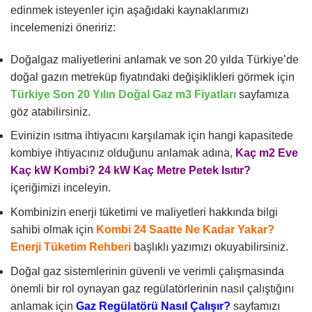
edinmek isteyenler için aşağıdaki kaynaklarımızı
incelemenizi öneririz:
Doğalgaz maliyetlerini anlamak ve son 20 yılda Türkiye’de
doğal gazın metreküp fiyatındaki değişiklikleri görmek için
Türkiye Son 20 Yılın Doğal Gaz m3 Fiyatları
sayfamıza
göz atabilirsiniz.
Evinizin ısıtma ihtiyacını karşılamak için hangi kapasitede
kombiye ihtiyacınız olduğunu anlamak adına,
Kaç
m2 Eve
Kaç kW Kombi? 24 kW Kaç Metre Petek Isıtır?
içeriğimizi inceleyin.
Kombinizin enerji tüketimi ve maliyetleri hakkında bilgi
sahibi olmak için
Kombi 24 Saatte Ne Kadar Yakar?
Enerji Tüketim Rehberi
başlıklı yazımızı okuyabilirsiniz.
Doğal gaz sistemlerinin güvenli ve verimli çalışmasında
önemli bir rol oynayan gaz regülatörlerinin nasıl çalıştığını
anlamak için
Gaz Regülatörü Nasıl Çalışır?
sayfamızı