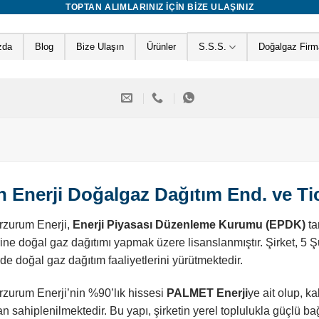
TOPTAN ALIMLARINIZ IÇIN BIZE ULAŞINIZ
zda
Blog
Bize Ulaşın
Ürünler
S.S.S.
Doğalgaz Firma
n Enerji Doğalgaz Dağıtım End. ve Ti
rzurum Enerji,
Enerji Piyasası Düzenleme Kurumu (EPDK)
ta
ine doğal gaz dağıtımı yapmak üzere lisanslanmıştır. Şirket, 5 Şu
de doğal gaz dağıtım faaliyetlerini yürütmektedir.
zurum Enerji’nin %90’lık hissesi
PALMET Enerji
ye ait olup, k
an sahiplenilmektedir. Bu yapı, şirketin yerel toplulukla güçlü bağ