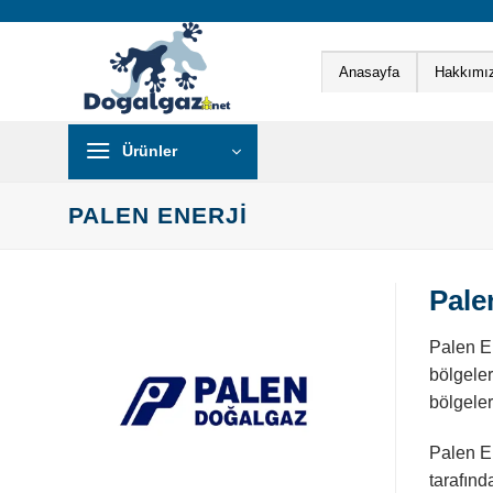
İçeriğe
atla
Anasayfa
Hakkımı
Ürünler
PALEN ENERJI
Pale
Palen E
bölgeler
bölgeler
Palen Er
tarafınd