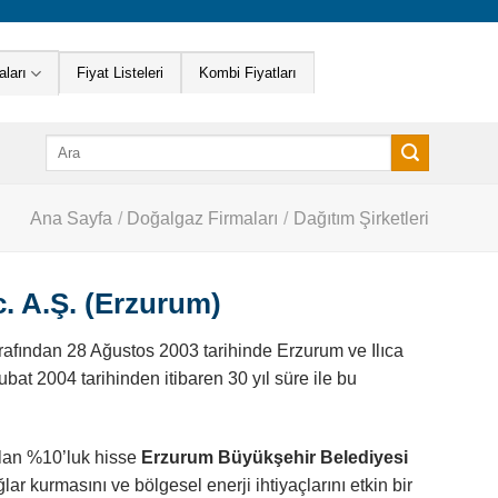
ları
Fiyat Listeleri
Kombi Fiyatları
Ara:
Ana Sayfa
/
Doğalgaz Firmaları
/
Dağıtım Şirketleri
c. A.Ş. (Erzurum)
rafından 28 Ağustos 2003 tarihinde Erzurum ve Ilıca
bat 2004 tarihinden itibaren 30 yıl süre ile bu
alan %10’luk hisse
Erzurum Büyükşehir Belediyesi
lar kurmasını ve bölgesel enerji ihtiyaçlarını etkin bir