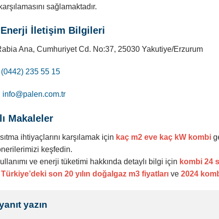
karşılamasını sağlamaktadır.
Enerji İletişim Bilgileri
Rabia Ana, Cumhuriyet Cd. No:37, 25030 Yakutiye/Erzurum
:
(0442) 235 55 15
:
info@palen.com.tr
lı Makaleler
ısıtma ihtiyaçlarını karşılamak için
kaç m2 eve kaç kW kombi
g
erilerimizi keşfedin.
llanımı ve enerji tüketimi hakkında detaylı bilgi için
kombi 24 s
,
Türkiye’deki son 20 yılın doğalgaz m3 fiyatları
ve
2024 kombi
 yanıt yazın