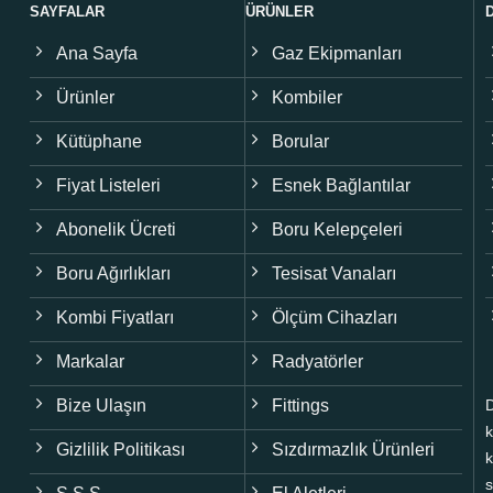
SAYFALAR
ÜRÜNLER
Ana Sayfa
Gaz Ekipmanları
Ürünler
Kombiler
Kütüphane
Borular
Fiyat Listeleri
Esnek Bağlantılar
Abonelik Ücreti
Boru Kelepçeleri
Boru Ağırlıkları
Tesisat Vanaları
Kombi Fiyatları
Ölçüm Cihazları
Markalar
Radyatörler
Bize Ulaşın
Fittings
D
k
Gizlilik Politikası
Sızdırmazlık Ürünleri
k
s