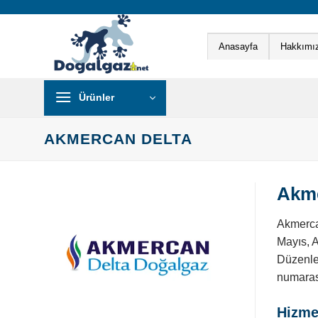
İçeriğe
atla
Anasayfa
Hakkımı
Ürünler
AKMERCAN DELTA
Akme
Akmerca
Mayıs, A
Düzenle
numarası
Hizmet