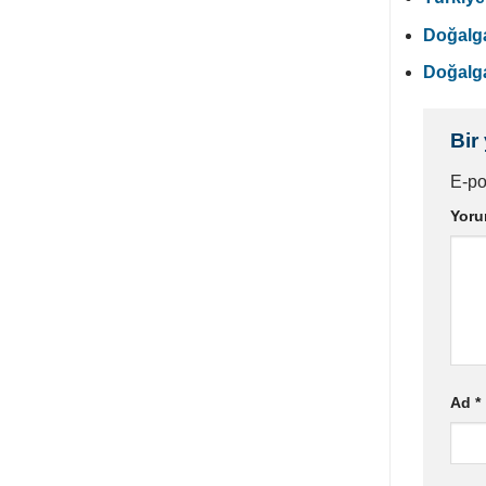
Doğalga
Doğalga
Bir
E-po
Yor
Ad
*