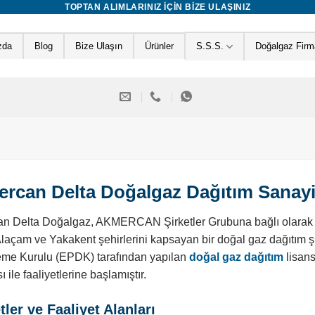
TOPTAN ALIMLARINIZ IÇIN BIZE ULAŞINIZ
zda
Blog
Bize Ulaşın
Ürünler
S.S.S.
Doğalgaz Firma
rcan Delta Doğalgaz Dağıtım Sanayi 
n Delta Doğalgaz, AKMERCAN Şirketler Grubuna bağlı olarak faa
laçam ve Yakakent şehirlerini kapsayan bir doğal gaz dağıtım şir
me Kurulu (EPDK) tarafından yapılan
doğal gaz dağıtım
lisans
 ile faaliyetlerine başlamıştır.
ler ve Faaliyet Alanları