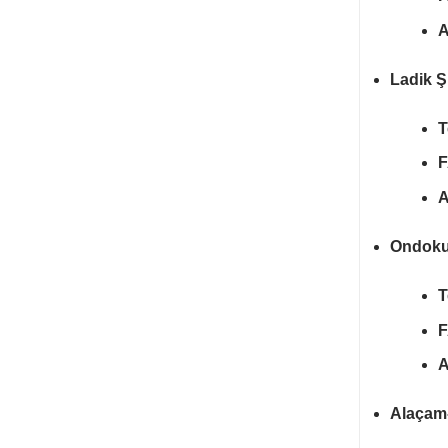
A
Ladik Ş
T
F
A
Ondoku
T
F
A
Alaçam