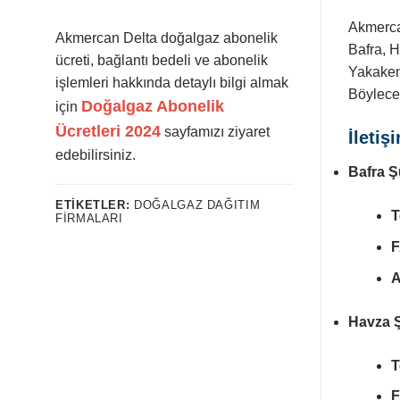
Akmercan
Akmercan Delta doğalgaz abonelik
Bafra, H
ücreti, bağlantı bedeli ve abonelik
Yakakent
işlemleri hakkında detaylı bilgi almak
Böylece 
Doğalgaz Abonelik
için
Ücretleri 2024
sayfamızı ziyaret
İletiş
edebilirsiniz.
Bafra Ş
ETIKETLER:
DOĞALGAZ DAĞITIM
T
FIRMALARI
F
A
Havza 
T
F