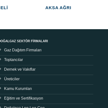
ELI
AKSA AĞRI
DOĞALGAZ SEKTÖR FIRMALARI
Gaz Dağıtım Firmaları
Toptancılar
Dernek ve Vakıflar
Üreticiler
Kamu Kurumları
Eğitim ve Sertifikasyon
Doğalgaz-Lpg-Lng-Cng