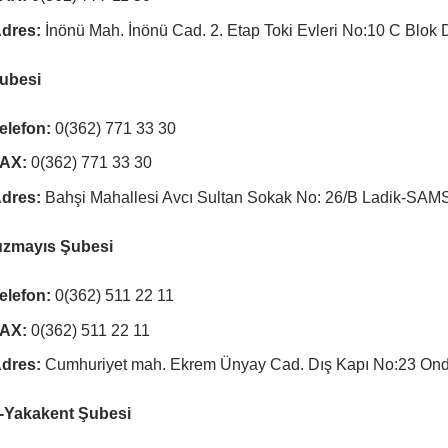
dres:
İnönü Mah. İnönü Cad. 2. Etap Toki Evleri No:10 C Bl
ubesi
elefon:
0(362) 771 33 30
AX:
0(362) 771 33 30
dres:
Bahşi Mahallesi Avcı Sultan Sokak No: 26/B Ladik-SA
zmayıs Şubesi
elefon:
0(362) 511 22 11
AX:
0(362) 511 22 11
dres:
Cumhuriyet mah. Ekrem Ünyay Cad. Dış Kapı No:23 O
-Yakakent Şubesi