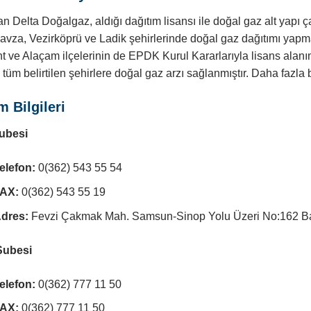
 Delta Doğalgaz, aldığı dağıtım lisansı ile doğal gaz alt yapı ça
avza, Vezirköprü ve Ladik şehirlerinde doğal gaz dağıtımı yapma
 ve Alaçam ilçelerinin de EPDK Kurul Kararlarıyla lisans alanına
tüm belirtilen şehirlere doğal gaz arzı sağlanmıştır. Daha fazla b
im Bilgileri
ubesi
elefon:
0(362) 543 55 54
AX:
0(362) 543 55 19
dres:
Fevzi Çakmak Mah. Samsun-Sinop Yolu Üzeri No:162 
Şubesi
elefon:
0(362) 777 11 50
AX:
0(362) 777 11 50