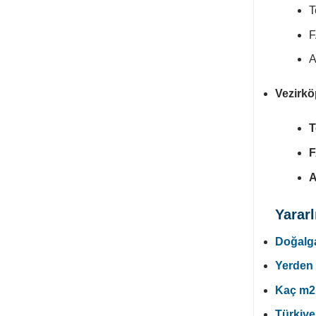
T
F
A
Vezirkö
T
F
A
Yararl
Doğalga
Yerden 
Kaç m2 
Türkiye