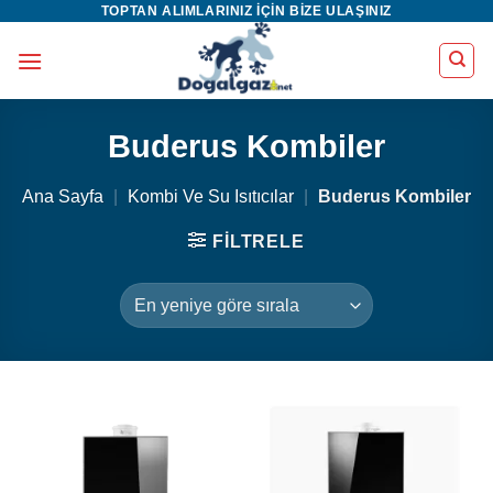
TOPTAN ALIMLARINIZ IÇIN BIZE ULAŞINIZ
İçeriğe
atla
Buderus Kombiler
Ana Sayfa
|
Kombi Ve Su Isıtıcılar
|
Buderus Kombiler
FILTRELE