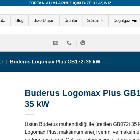
TOPTAN ALIMLARINIZ IÇIN BIZE ULAŞINIZ
zda
Blog
Bize Ulaşın
Ürünler
S.S.S.
Doğalgaz Firma
er
|
Buderus Logomax Plus GB172i 35 kW
Buderus Logomax Plus GB1
35 kW
Üstün Buderus mühendisliği ile üretilen GB072i 35 
Logomax Plus, maksimum enerji verimi ve maksim
performans sunar. Gelişmiş otomasyon sistemi saye