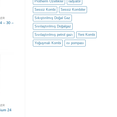
Protherm Özellikler
radyatör
Sessiz Kombi
Sessiz Kombiler
Sıkıştırılmış Doğal Gaz
LER
4 – 30 –
Sıvılaştırılmış Doğalgaz
Sıvılaştırılmış petrol gazı
Yeni Kombi
Yoğuşmalı Kombi
ısı pompası
LER
mium 24