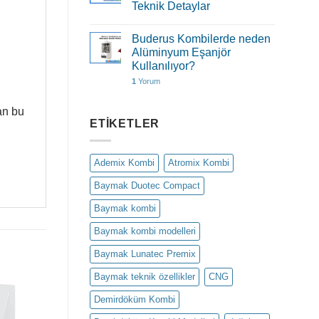
Teknik Detaylar
Buderus Kombilerde neden
Alüminyum Eşanjör
Kullanılıyor?
1
Yorum
an bu
ETIKETLER
Ademix Kombi
Atromix Kombi
Baymak Duotec Compact
Baymak kombi
Baymak kombi modelleri
Baymak Lunatec Premix
Baymak teknik özellikler
CNG
Demirdöküm Kombi