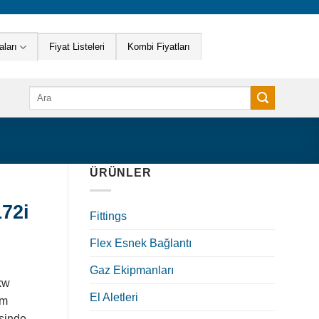
ları
Fiyat Listeleri
Kombi Fiyatları
Ara:
ÜRÜNLER
72i
Fittings
Flex Esnek Bağlantı
Gaz Ekipmanları
kw
El Aletleri
um
sinde