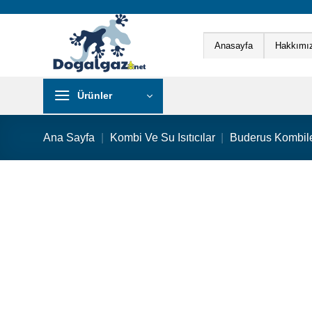
İçeriğe
atla
Anasayfa
Hakkımı
Ürünler
Ana Sayfa
|
Kombi Ve Su Isıtıcılar
|
Buderus Kombil