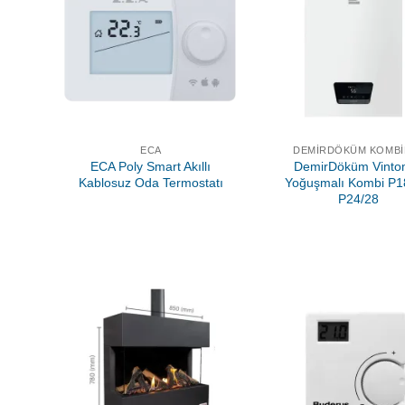
ECA
DEMIRDÖKÜM KOMBI
ECA Poly Smart Akıllı
DemirDöküm Vinto
Kablosuz Oda Termostatı
Yoğuşmalı Kombi P1
P24/28