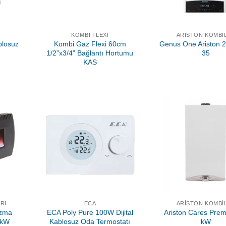
KOMBI FLEXI
ARISTON KOMBI
blosuz
Kombi Gaz Flexi 60cm
Genus One Ariston 2
ı
1/2”x3/4” Bağlantı Hortumu
35
KAS
RI
ECA
ARISTON KOMBI
azma
ECA Poly Pure 100W Dijital
Ariston Cares Pre
8kW
Kablosuz Oda Termostatı
kW