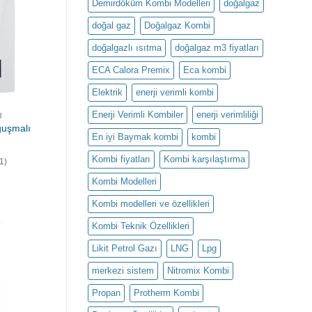
Demirdöküm Kombi Modelleri
doğalgaz
doğal gaz
Doğalgaz Kombi
doğalgazlı ısıtma
doğalgaz m3 fiyatları
ECA Calora Premix
Eca kombi
Elektrik
enerji verimli kombi
Enerji Verimli Kombiler
enerji verimliliği
R
ğuşmalı
En iyi Baymak kombi
kombi
Kombi fiyatları
Kombi karşılaştırma
(1)
Kombi Modelleri
Kombi modelleri ve özellikleri
Kombi Teknik Özellikleri
Likit Petrol Gazı
LNG
Lpg
merkezi sistem
Nitromix Kombi
Propan
Protherm Kombi