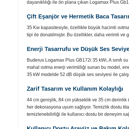
dayanıklılığı ile ön plana çıkan Logamax Plus Gb172
Çift Eşanjör ve Hermetik Baca Tasarı
35 Kw kapasitesiyle, özellikle büyük hacimli ısıtma
tipi ile donatılmıştır. Bu özellikler, daha verimli ve
Enerji Tasarrufu ve Düşük Ses Seviye
Buderus Logamax Plus GB172i 35 kWi, A sınıfı su ıs
mahal ısıtma enerji verimliliği sunan bu model, ene
35 kW modelde 52 dB düşük ses seviyesi ile çalış
Zarif Tasarım ve Kullanım Kolaylığı
44 cm genişlik, 84 cm yükseklik ve 35 cm derinlik
her dekorasyona uyum sağlıyor. Temizlik dostu ti
temizlenebilirliği ile kullanıcı dostu bir deneyim sağ
Kullanıcı Dostu Arayüz ve Bakım Kola