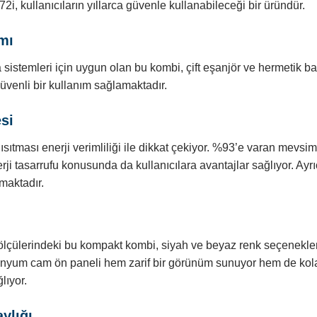
i, kullanıcıların yıllarca güvenle kullanabileceği bir üründür.
mı
 sistemleri için uygun olan bu kombi, çift eşanjör ve hermetik b
 güvenli bir kullanım sağlamaktadır.
si
ıtması enerji verimliliği ile dikkat çekiyor. %93’e varan mevsim
rji tasarrufu konusunda da kullanıcılara avantajlar sağlıyor. Ayrı
maktadır.
 ölçülerindeki bu kompakt kombi, siyah ve beyaz renk seçenekleri
tanyum cam ön paneli hem zarif bir görünüm sunuyor hem de kol
lıyor.
ylığı