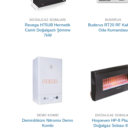
DOĞALGAZ SOBALARI
BUDERUS
Revega H75UB Hermetik
Buderus RT20 RF Ka
Camlı Doğalgazlı Şömine
Oda Kumandas
7kW
DEMO KOMBI
DOĞALGAZ SOBALA
Demirdöküm Nitromix Demo
Hoşseven HP-8 Pl
Kombi
Doğalgaz Sobası 