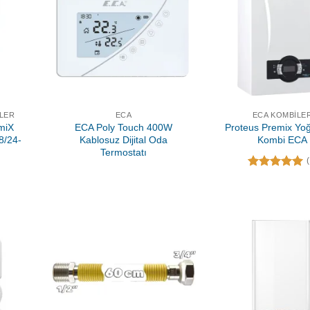
LER
ECA
ECA KOMBILE
miX
ECA Poly Touch 400W
Proteus Premix Yo
8/24-
Kablosuz Dijital Oda
Kombi ECA
Termostatı
5 üzerinden
5.00
oy
aldı