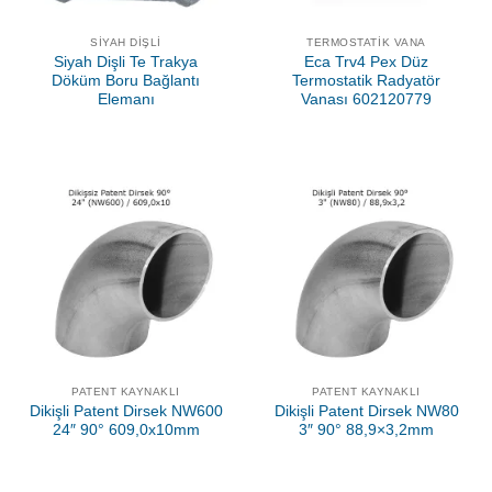
SIYAH DIŞLI
TERMOSTATIK VANA
Siyah Dişli Te Trakya
Eca Trv4 Pex Düz
Döküm Boru Bağlantı
Termostatik Radyatör
Elemanı
Vanası 602120779
PATENT KAYNAKLI
PATENT KAYNAKLI
Dikişli Patent Dirsek NW600
Dikişli Patent Dirsek NW80
24″ 90° 609,0x10mm
3″ 90° 88,9×3,2mm