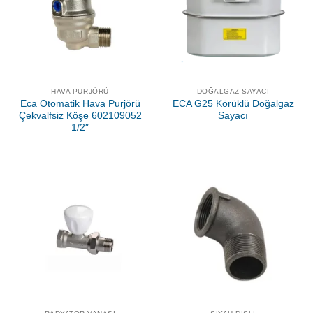
HAVA PURJÖRÜ
DOĞALGAZ SAYACI
Eca Otomatik Hava Purjörü
ECA G25 Körüklü Doğalgaz
Çekvalfsiz Köşe 602109052
Sayacı
1/2″