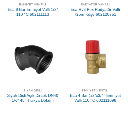
EMNIYET VENTILI
RADYATÖR VANASI
Eca 8 Bar Emniyet Valfi 1/2″
Eca Rv3 Pex Radyatör Valfi
110 °C 602111113
Krom Köşe 602120751
SIYAH DIŞLI
EMNIYET VENTILI
Siyah Dişli Açık Dirsek DN40
Eca 4 Bar 1/2″x3/4″ Emniyet
1½” 45° Trakya Döküm
Valfi 110 °C 602111098