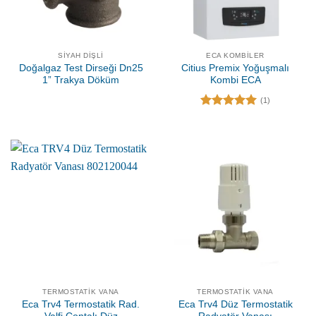
SIYAH DIŞLI
ECA KOMBILER
Doğalgaz Test Dirseği Dn25
Citius Premix Yoğuşmalı
1” Trakya Döküm
Kombi ECA
(1)
5 üzerinden
5.00
oy
aldı
TERMOSTATIK VANA
TERMOSTATIK VANA
Eca Trv4 Termostatik Rad.
Eca Trv4 Düz Termostatik