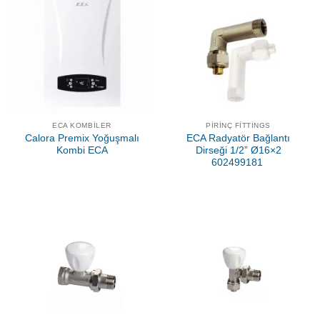
ECA KOMBILER
PIRINÇ FITTINGS
Calora Premix Yoğuşmalı
ECA Radyatör Bağlantı
Kombi ECA
Dirseği 1/2” Ø16×2
602499181