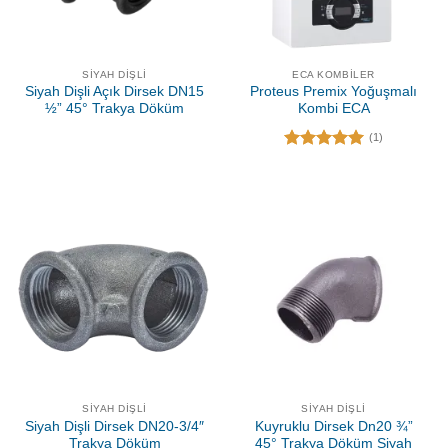
SIYAH DIŞLI
ECA KOMBILER
Siyah Dişli Açık Dirsek DN15
Proteus Premix Yoğuşmalı
½” 45° Trakya Döküm
Kombi ECA
(1)
5 üzerinden
5.00
oy
aldı
SIYAH DIŞLI
SIYAH DIŞLI
Siyah Dişli Dirsek DN20-3/4″
Kuyruklu Dirsek Dn20 ¾”
Trakya Döküm
45° Trakya Döküm Siyah