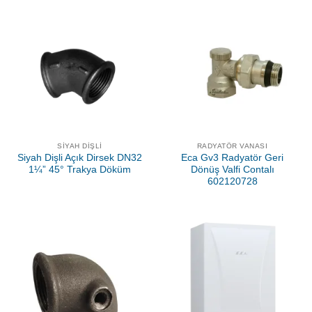
SIYAH DIŞLI
RADYATÖR VANASI
Siyah Dişli Açık Dirsek DN32
Eca Gv3 Radyatör Geri
1¼” 45° Trakya Döküm
Dönüş Valfi Contalı
602120728