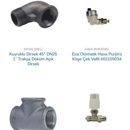
SIYAH DIŞLI
HAVA PURJÖRÜ
Kuyruklu Dirsek 45° DN25
Eca Otomatik Hava Purjörü
1” Trakya Döküm Açık
Köşe Çek Valfli 602109034
Dirsek