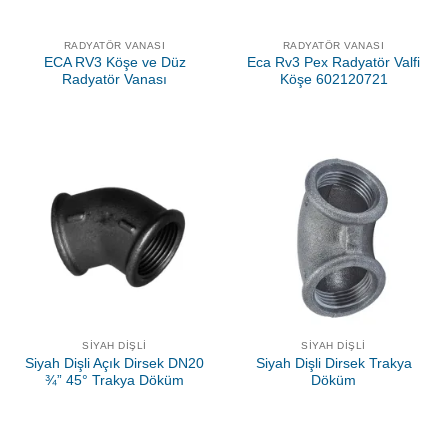
RADYATÖR VANASI
RADYATÖR VANASI
ECA RV3 Köşe ve Düz
Eca Rv3 Pex Radyatör Valfi
Radyatör Vanası
Köşe 602120721
SIYAH DIŞLI
SIYAH DIŞLI
Siyah Dişli Açık Dirsek DN20
Siyah Dişli Dirsek Trakya
¾” 45° Trakya Döküm
Döküm