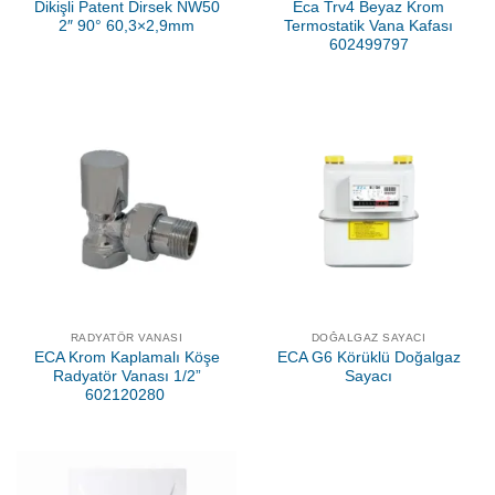
Dikişli Patent Dirsek NW50
Eca Trv4 Beyaz Krom
2″ 90° 60,3×2,9mm
Termostatik Vana Kafası
602499797
RADYATÖR VANASI
DOĞALGAZ SAYACI
ECA Krom Kaplamalı Köşe
ECA G6 Körüklü Doğalgaz
Radyatör Vanası 1/2”
Sayacı
602120280