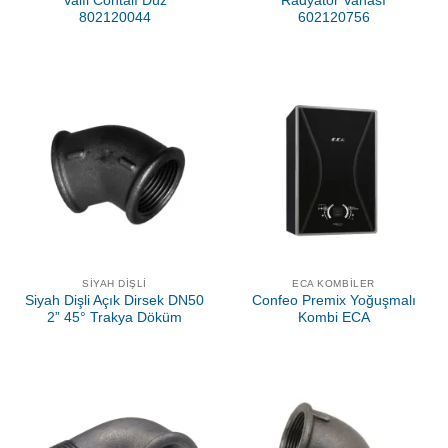
Valfi Contalı Düz
Radyatör Vanası
802120044
602120756
SIYAH DIŞLI
ECA KOMBILER
Siyah Dişli Açık Dirsek DN50
Confeo Premix Yoğuşmalı
2” 45° Trakya Döküm
Kombi ECA