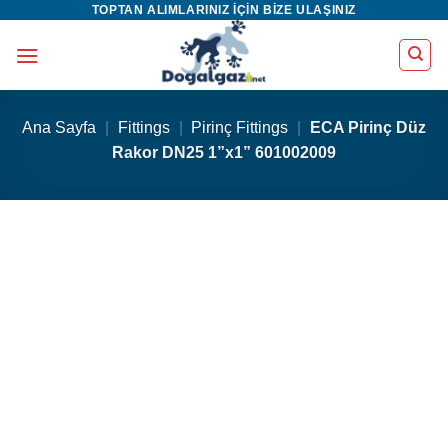
TOPTAN ALIMLARINIZ IÇIN BIZE ULAŞINIZ
İçeriğe
atla
Ana Sayfa
|
Fittings
|
Pirinç Fittings
|
ECA Pirinç Düz
Rakor DN25 1”x1” 601002009