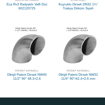
RADYATÖR VANASI
SIYAH DIŞLI
Eca Rv3 Radyatör Valfi Düz
Kuyruklu Dirsek DN32 1¼”
602120725
Trakya Döküm Siyah
PATENT KAYNAKLI
PATENT KAYNAKLI
Dikişli Patent Dirsek NW40
Dikişli Patent Dirsek NW32
11/2″ 90° 48,3×2,6
11/4″ 90°/42,4×2,6 mm