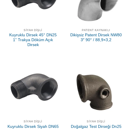
SIYAH DIŞLI
PATENT KAYNAKLI
Kuyruklu Dirsek 45° DN25
Dikişsiz Patent Dirsek NW80
1” Trakya Döküm Açık
3″ 90° / 88,9×3,2
Dirsek
SIYAH DIŞLI
SIYAH DIŞLI
Kuyruklu Dirsek Siyah DN65
Doğalgaz Test Dirseği Dn25