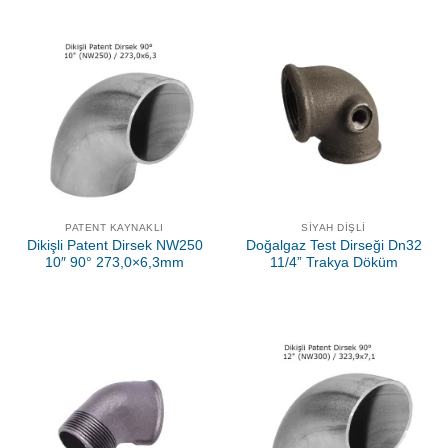
PATENT KAYNAKLI
SIYAH DIŞLI
Dikişli Patent Dirsek NW250
Doğalgaz Test Dirseği Dn32
10″ 90° 273,0×6,3mm
11/4” Trakya Döküm