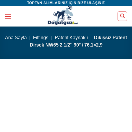
TOPTAN ALIMLARINIZ IÇIN BIZE ULAŞINIZ
İçeriğe
atla
Ana Sayfa
|
Fittings
|
Patent Kaynaklı
|
Dikişsiz Patent
Dirsek NW65 2 1/2″ 90° / 76,1×2,9