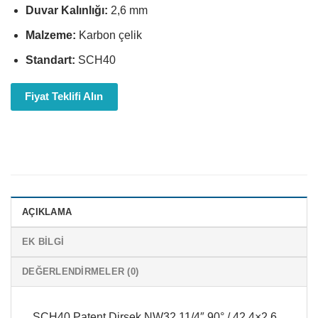
Duvar Kalınlığı:
2,6 mm
Malzeme:
Karbon çelik
Standart:
SCH40
Fiyat Teklifi Alın
AÇIKLAMA
EK BILGI
DEĞERLENDIRMELER (0)
SCH40 Patent Dirsek NW32 11/4″ 90° / 42,4×2,6