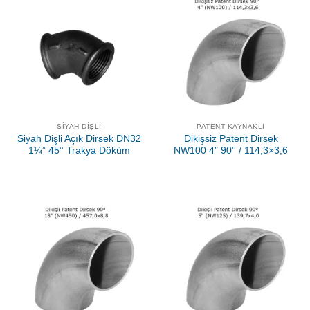
SIYAH DIŞLI
PATENT KAYNAKLI
Siyah Dişli Açık Dirsek DN32
Dikişsiz Patent Dirsek
1¼” 45° Trakya Döküm
NW100 4″ 90° / 114,3×3,6