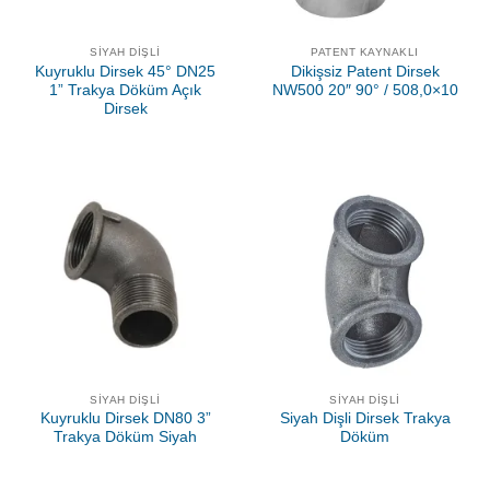
SIYAH DIŞLI
PATENT KAYNAKLI
Kuyruklu Dirsek 45° DN25
Dikişsiz Patent Dirsek
1” Trakya Döküm Açık
NW500 20″ 90° / 508,0×10
Dirsek
SIYAH DIŞLI
SIYAH DIŞLI
Kuyruklu Dirsek DN80 3”
Siyah Dişli Dirsek Trakya
Trakya Döküm Siyah
Döküm