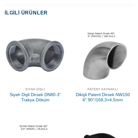
İLGILI ÜRÜNLER
SIYAH DIŞLI
PATENT KAYNAKLI
Siyah Dişli Dirsek DN80-3”
Dikişli Patent Dirsek NW150
Trakya Döküm
6″ 90°/168,3×4,5mm