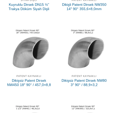
SIYAH DIŞLI
PATENT KAYNAKLI
Kuyruklu Dirsek DN15 ½”
Dikişli Patent Dirsek NW350
Trakya Döküm Siyah Dişli
14″ 90° 355,6×8,0mm
PATENT KAYNAKLI
PATENT KAYNAKLI
Dikişsiz Patent Dirsek
Dikişsiz Patent Dirsek NW80
NW450 18″ 90° / 457,0×8,8
3″ 90° / 88,9×3,2