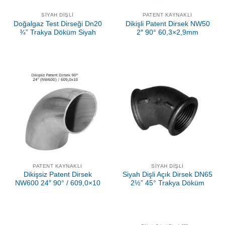
SIYAH DIŞLI
PATENT KAYNAKLI
Doğalgaz Test Dirseği Dn20
Dikişli Patent Dirsek NW50
¾” Trakya Döküm Siyah
2″ 90° 60,3×2,9mm
PATENT KAYNAKLI
SIYAH DIŞLI
Dikişsiz Patent Dirsek
Siyah Dişli Açık Dirsek DN65
NW600 24″ 90° / 609,0×10
2½” 45° Trakya Döküm