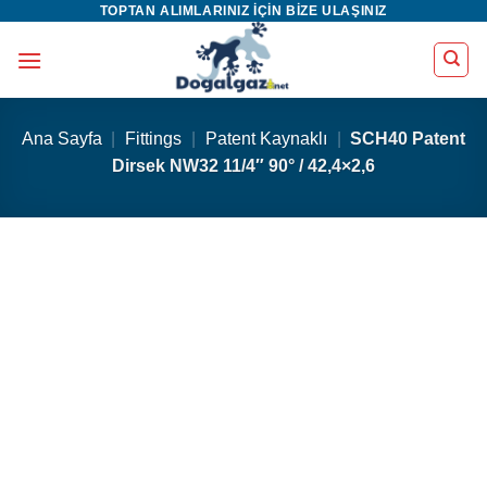
TOPTAN ALIMLARINIZ IÇIN BIZE ULAŞINIZ
İçeriğe
atla
Ana Sayfa
|
Fittings
|
Patent Kaynaklı
|
SCH40 Patent
Dirsek NW32 11/4″ 90° / 42,4×2,6