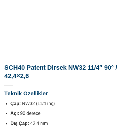
SCH40 Patent Dirsek NW32 11/4″ 90° /
42,4×2,6
Teknik Özellikler
Çap:
NW32 (11/4 inç)
Açı:
90 derece
Dış Çap:
42,4 mm