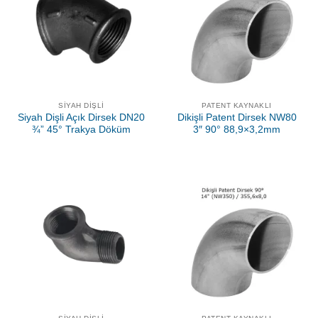
SIYAH DIŞLI
PATENT KAYNAKLI
Siyah Dişli Açık Dirsek DN20
Dikişli Patent Dirsek NW80
¾” 45° Trakya Döküm
3″ 90° 88,9×3,2mm