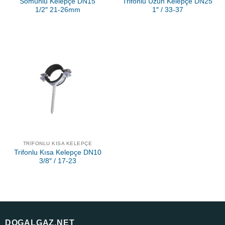
Somunlu Kelepçe DN15
Trifonlu Uzun Kelepçe DN25
1/2″ 21-26mm
1″ / 33-37
TRIFONLU KISA KELEPÇE
Trifonlu Kısa Kelepçe DN10
3/8″ / 17-23
DOGALGAZ.NET