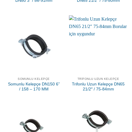
DN80 3″ / 86-91mm
DN65 21/2″ / 75-80mm
SOMUNLU KELEPÇE
TRIFONLU UZUN KELEPÇE
Somunlu Kelepçe DN150 6”
Trifonlu Uzun Kelepçe DN65
/ 158 – 170 MM
21/2″ / 75-84mm