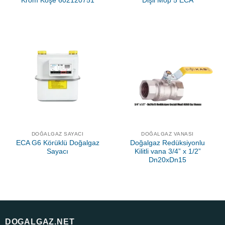
Krom Köşe 602120751
Dişli Mop 5 ECA
DOĞALGAZ SAYACI
DOĞALGAZ VANASI
ECA G6 Körüklü Doğalgaz
Doğalgaz Redüksiyonlu
Sayacı
Kilitli vana 3/4” x 1/2”
Dn20xDn15
DOGALGAZ.NET