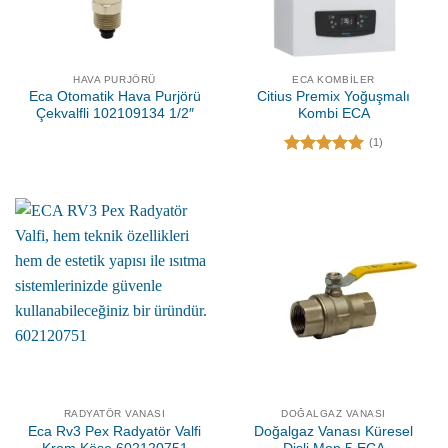
HAVA PURJÖRÜ
ECA KOMBILER
Eca Otomatik Hava Purjörü
Citius Premix Yoğuşmalı
Çekvalfli 102109134 1/2″
Kombi ECA
(1)
5 üzerinden
5.00
oy
aldı
RADYATÖR VANASI
DOĞALGAZ VANASI
Eca Rv3 Pex Radyatör Valfi
Doğalgaz Vanası Küresel