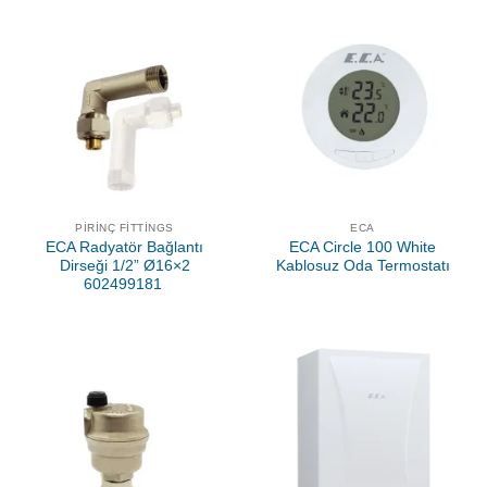
PIRINÇ FITTINGS
ECA
ECA Radyatör Bağlantı
ECA Circle 100 White
Dirseği 1/2” Ø16×2
Kablosuz Oda Termostatı
602499181