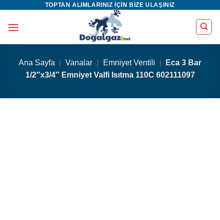
TOPTAN ALIMLARINIZ IÇIN BIZE ULAŞINIZ
İçeriğe
atla
Ana Sayfa
|
Vanalar
|
Emniyet Ventili
|
Eca 3 Bar
1/2″x3/4″ Emniyet Valfi Isıtma 110C 602111097