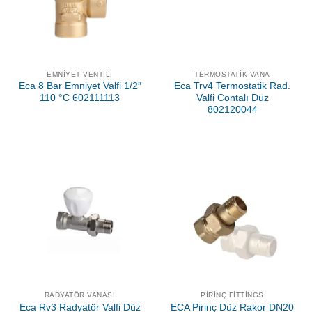
EMNIYET VENTILI
TERMOSTATIK VANA
Eca 8 Bar Emniyet Valfi 1/2″
Eca Trv4 Termostatik Rad.
110 °C 602111113
Valfi Contalı Düz
802120044
RADYATÖR VANASI
PIRINÇ FITTINGS
Eca Rv3 Radyatör Valfi Düz
ECA Pirinç Düz Rakor DN20