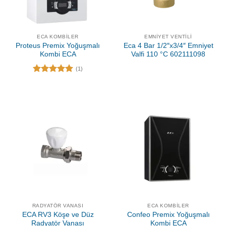
ECA KOMBILER
EMNIYET VENTILI
Proteus Premix Yoğuşmalı
Eca 4 Bar 1/2″x3/4″ Emniyet
Kombi ECA
Valfi 110 °C 602111098
(1)
5 üzerinden
5.00
oy
aldı
RADYATÖR VANASI
ECA KOMBILER
ECA RV3 Köşe ve Düz
Confeo Premix Yoğuşmalı
Radyatör Vanası
Kombi ECA