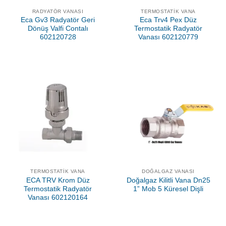
RADYATÖR VANASI
TERMOSTATIK VANA
Eca Gv3 Radyatör Geri
Eca Trv4 Pex Düz
Dönüş Valfi Contalı
Termostatik Radyatör
602120728
Vanası 602120779
TERMOSTATIK VANA
DOĞALGAZ VANASI
ECA TRV Krom Düz
Doğalgaz Kilitli Vana Dn25
Termostatik Radyatör
1” Mob 5 Küresel Dişli
Vanası 602120164