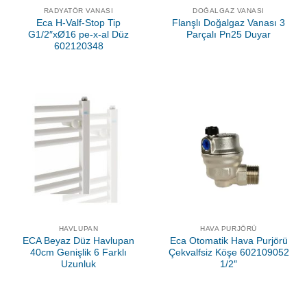
RADYATÖR VANASI
DOĞALGAZ VANASI
Eca H-Valf-Stop Tip
Flanşlı Doğalgaz Vanası 3
G1/2″xØ16 pe-x-al Düz
Parçalı Pn25 Duyar
602120348
HAVLUPAN
HAVA PURJÖRÜ
ECA Beyaz Düz Havlupan
Eca Otomatik Hava Purjörü
40cm Genişlik 6 Farklı
Çekvalfsiz Köşe 602109052
Uzunluk
1/2″