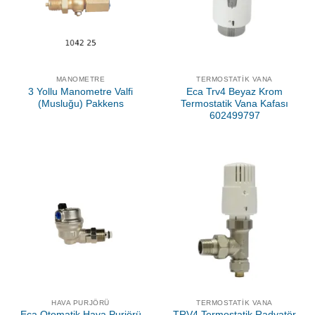
MANOMETRE
TERMOSTATIK VANA
3 Yollu Manometre Valfi
Eca Trv4 Beyaz Krom
(Musluğu) Pakkens
Termostatik Vana Kafası
602499797
HAVA PURJÖRÜ
TERMOSTATIK VANA
Eca Otomatik Hava Purjörü
TRV4 Termostatik Radyatör