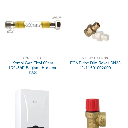
KOMBI FLEXI
PIRINÇ FITTINGS
Kombi Gaz Flexi 60cm
ECA Pirinç Düz Rakor DN25
1/2”x3/4” Bağlantı Hortumu
1”x1” 601002009
KAS