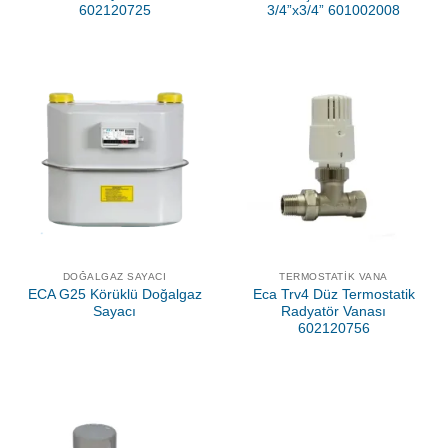
602120725
3/4”x3/4” 601002008
DOĞALGAZ SAYACI
TERMOSTATIK VANA
ECA G25 Körüklü Doğalgaz
Eca Trv4 Düz Termostatik
Sayacı
Radyatör Vanası
602120756