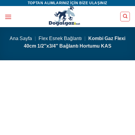
TOPTAN ALIMLARINIZ IÇIN BIZE ULAŞINIZ
İçeriğe
atla
Ana Sayfa
|
Flex Esnek Bağlantı
|
Kombi Gaz Flexi
40cm 1/2″x3/4″ Bağlantı Hortumu KAS