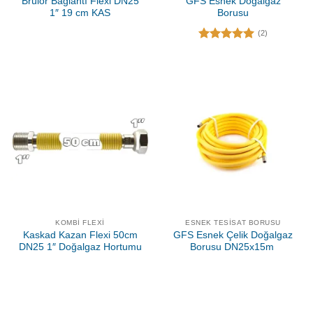
Brülör Bağlantı Flexi DN25
GFS Esnek Doğalgaz
1″ 19 cm KAS
Borusu
(2)
5 üzerinden
5.00
oy
aldı
KOMBI FLEXI
ESNEK TESISAT BORUSU
Kaskad Kazan Flexi 50cm
GFS Esnek Çelik Doğalgaz
DN25 1″ Doğalgaz Hortumu
Borusu DN25x15m