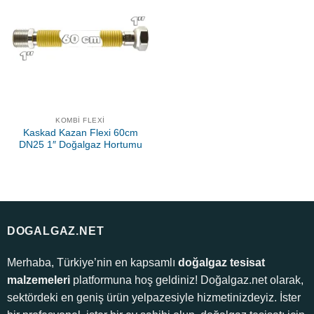
KOMBI FLEXI
Kaskad Kazan Flexi 60cm
DN25 1″ Doğalgaz Hortumu
DOGALGAZ.NET
Merhaba, Türkiye’nin en kapsamlı
doğalgaz tesisat
malzemeleri
platformuna hoş geldiniz! Doğalgaz.net olarak,
sektördeki en geniş ürün yelpazesiyle hizmetinizdeyiz. İster