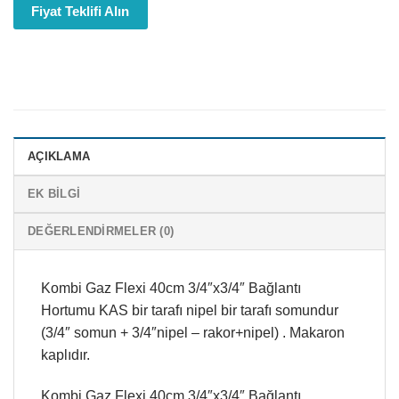
Fiyat Teklifi Alın
AÇIKLAMA
EK BILGI
DEĞERLENDIRMELER (0)
Kombi Gaz Flexi 40cm 3/4″x3/4″ Bağlantı
Hortumu KAS bir tarafı nipel bir tarafı somundur
(3/4″ somun + 3/4″nipel – rakor+nipel) . Makaron
kaplıdır.
Kombi Gaz Flexi 40cm 3/4″x3/4″ Bağlantı