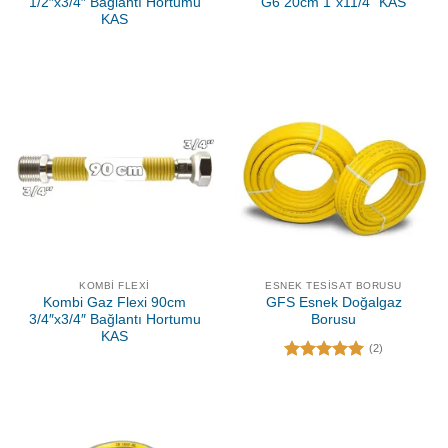
1/2″x3/4″ Bağlantı Hortumu
G6 20cm 1”x11/4” KAS
KAS
KOMBI FLEXI
ESNEK TESISAT BORUSU
Kombi Gaz Flexi 90cm
GFS Esnek Doğalgaz
3/4″x3/4″ Bağlantı Hortumu
Borusu
KAS
(2)
5 üzerinden
5.00
oy
aldı