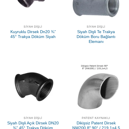
SIYAH DIŞLI
SIYAH DIŞLI
Kuyruklu Dirsek Dn20 ¾”
Siyah Dişli Te Trakya
45° Trakya Döküm Siyah
Döküm Boru Bağlantı
Elemanı
SIYAH DIŞLI
PATENT KAYNAKLI
Siyah Dişli Açık Dirsek DN20
Dikişsiz Patent Dirsek
¾” 45° Trakya Döküm
NW200 8″ 90° / 219,1×4,5