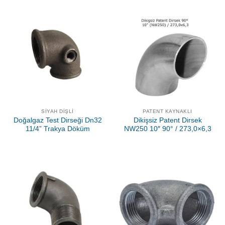
SIYAH DIŞLI
PATENT KAYNAKLI
Doğalgaz Test Dirseği Dn32
Dikişsiz Patent Dirsek
11/4” Trakya Döküm
NW250 10″ 90° / 273,0×6,3