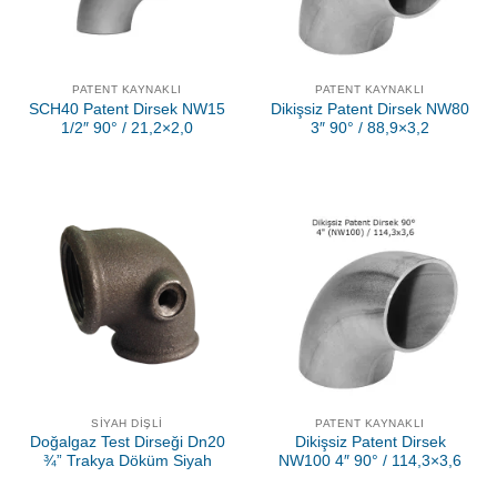
PATENT KAYNAKLI
PATENT KAYNAKLI
SCH40 Patent Dirsek NW15
Dikişsiz Patent Dirsek NW80
1/2″ 90° / 21,2×2,0
3″ 90° / 88,9×3,2
SIYAH DIŞLI
PATENT KAYNAKLI
Doğalgaz Test Dirseği Dn20
Dikişsiz Patent Dirsek
¾” Trakya Döküm Siyah
NW100 4″ 90° / 114,3×3,6