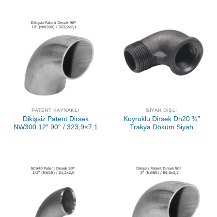
PATENT KAYNAKLI
SIYAH DIŞLI
Dikişsiz Patent Dirsek
Kuyruklu Dirsek Dn20 ¾”
NW300 12″ 90° / 323,9×7,1
Trakya Döküm Siyah