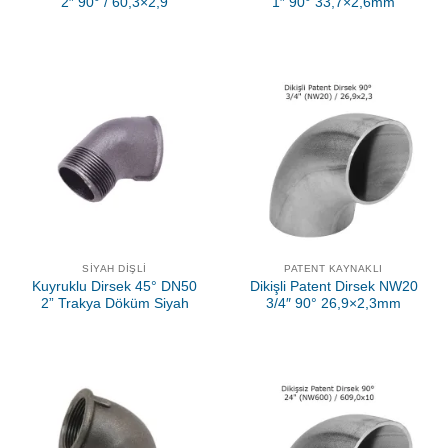
2″ 90° / 60,3×2,9
1″ 90° 33,7×2,6mm
SIYAH DIŞLI
PATENT KAYNAKLI
Kuyruklu Dirsek 45° DN50
Dikişli Patent Dirsek NW20
2” Trakya Döküm Siyah
3/4″ 90° 26,9×2,3mm