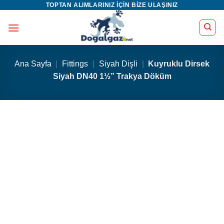
TOPTAN ALIMLARINIZ IÇIN BIZE ULAŞINIZ
İçeriğe
atla
Ana Sayfa
|
Fittings
|
Siyah Dişli
|
Kuyruklu Dirsek
Siyah DN40 1½” Trakya Döküm