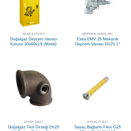
VANA KUTUSU
DEPREM VANALARI
Doğalgaz Deprem Vanası
Eska EMV 25 Mekanik
Kutusu 30x60x19 (Metal)
Deprem Vanası Dn25 1″
SIYAH DIŞLI
SAYAÇ FLEXI
Doğalgaz Test Dirseği Dn20
Sayaç Bağlantı Flexi G25