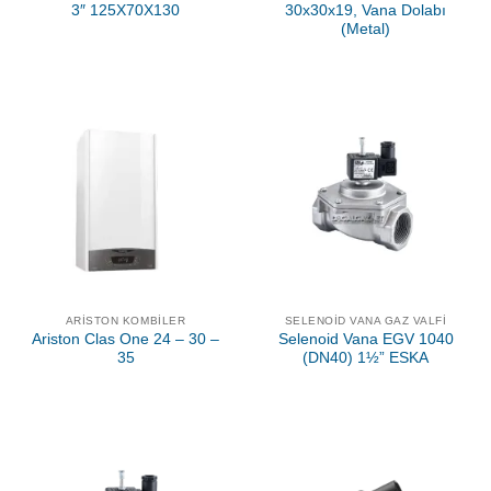
3″ 125X70X130
30x30x19, Vana Dolabı
(Metal)
ARISTON KOMBILER
SELENOID VANA GAZ VALFI
Ariston Clas One 24 – 30 –
Selenoid Vana EGV 1040
35
(DN40) 1½” ESKA