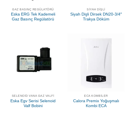
GAZ BASINÇ REGÜLATÖRÜ
SIYAH DIŞLI
Eska ERG Tek Kademeli
Siyah Dişli Dirsek DN20-3/4″
Gaz Basınç Regülatörü
Trakya Döküm
SELENOID VANA GAZ VALFI
ECA KOMBILER
Eska Egv Serisi Selenoid
Calora Premix Yoğuşmalı
Valf Bobini
Kombi ECA