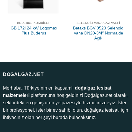
BUDERUS KOMBILER
SELENOID VANA GAZ VALFI
GB 172i 24 kW Logomax
Betaks BGV 0520 Selenoid
Plus Buderus
Vana DN20-3/4″ Normalde
Açık
DOGALGAZ.NET
Merhaba, Türkiye’nin en kapsamlı
doğalgaz tesisat
malzemeleri
platformuna hoş geldiniz! Doğalgaz.net olarak,
sektördeki en geniş ürün yelpazesiyle hizmetinizdeyiz. İster
bir profesyonel, ister bir ev sahibi olun, doğalgaz tesisatı için
ihtiyacınız olan her şeyi burada bulacaksınız.