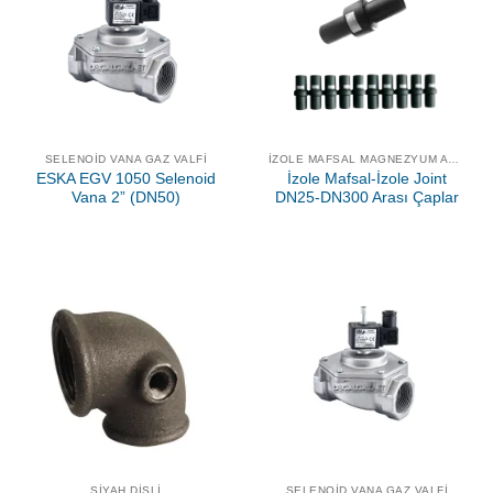
SELENOID VANA GAZ VALFI
İZOLE MAFSAL MAGNEZYUM ANOT
ESKA EGV 1050 Selenoid
İzole Mafsal-İzole Joint
Vana 2” (DN50)
DN25-DN300 Arası Çaplar
SIYAH DIŞLI
SELENOID VANA GAZ VALFI