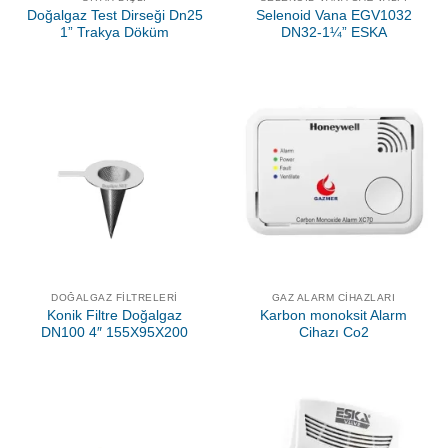
Doğalgaz Test Dirseği Dn25
Selenoid Vana EGV1032
1” Trakya Döküm
DN32-1¼” ESKA
DOĞALGAZ FILTRELERI
GAZ ALARM CIHAZLARI
Konik Filtre Doğalgaz
Karbon monoksit Alarm
DN100 4″ 155X95X200
Cihazı Co2