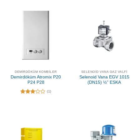
DEMIRDÖKÜM KOMBILER
SELENOID VANA GAZ VALFI
Demirdöküm Atromix P20
Selenoid Vana EGV 1015
P24 P28
(DN15) ½” ESKA
(1)
5
üzerinden
3.00
oy aldı