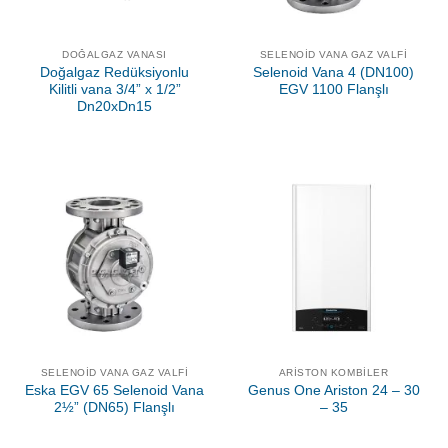
DOĞALGAZ VANASI
SELENOID VANA GAZ VALFI
Doğalgaz Redüksiyonlu
Selenoid Vana 4 (DN100)
Kilitli vana 3/4” x 1/2”
EGV 1100 Flanşlı
Dn20xDn15
SELENOID VANA GAZ VALFI
ARISTON KOMBILER
Eska EGV 65 Selenoid Vana
Genus One Ariston 24 – 30
2½” (DN65) Flanşlı
– 35