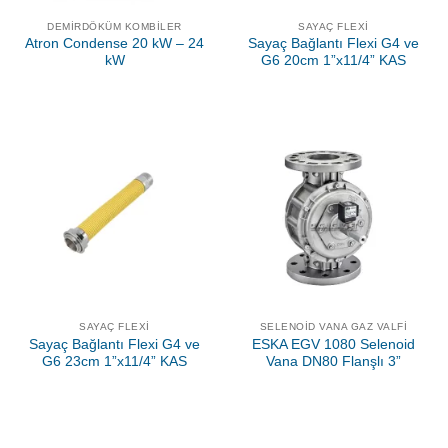
DEMIRDÖKÜM KOMBILER
SAYAÇ FLEXI
Atron Condense 20 kW – 24
Sayaç Bağlantı Flexi G4 ve
kW
G6 20cm 1”x11/4” KAS
SAYAÇ FLEXI
SELENOID VANA GAZ VALFI
Sayaç Bağlantı Flexi G4 ve
ESKA EGV 1080 Selenoid
G6 23cm 1”x11/4” KAS
Vana DN80 Flanşlı 3”