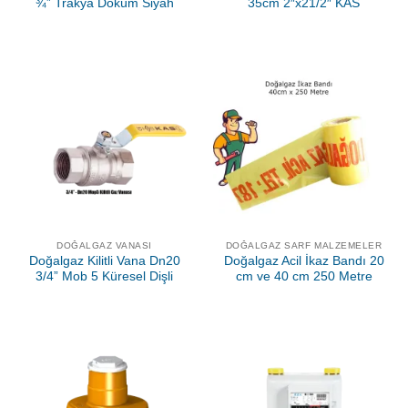
¾” Trakya Döküm Siyah
35cm 2″x21/2″ KAS
DOĞALGAZ VANASI
DOĞALGAZ SARF MALZEMELER
Doğalgaz Kilitli Vana Dn20
Doğalgaz Acil İkaz Bandı 20
3/4” Mob 5 Küresel Dişli
cm ve 40 cm 250 Metre