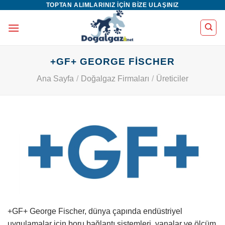
TOPTAN ALIMLARINIZ IÇIN BIZE ULAŞINIZ
İçeriğe
atla
+GF+ GEORGE FISCHER
Ana Sayfa
/
Doğalgaz Firmaları
/
Üreticiler
+GF+ George Fischer, dünya çapında endüstriyel
uygulamalar için boru bağlantı sistemleri, vanalar ve ölçüm