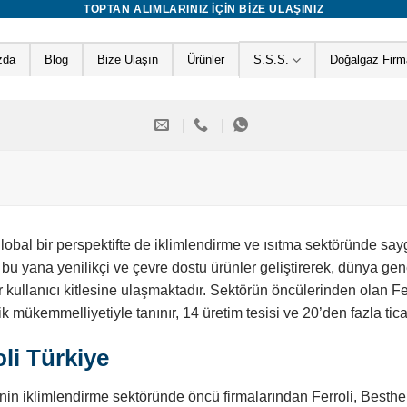
TOPTAN ALIMLARINIZ IÇIN BIZE ULAŞINIZ
zda
Blog
Bize Ulaşın
Ürünler
S.S.S.
Doğalgaz Firma
global bir perspektifte de iklimlendirme ve ısıtma sektöründe saygı
 bu yana yenilikçi ve çevre dostu ürünler geliştirerek, dünya gen
r kullanıcı kitlesine ulaşmaktadır. Sektörün öncülerinden olan Fer
ik mükemmelliyetiyle tanınır, 14 üretim tesisi ve 20’den fazla ticar
oli Türkiye
nin iklimlendirme sektöründe öncü firmalarından Ferroli, Besth