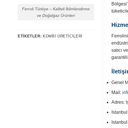
Bölgesi’
Ferroli Türkiye – Kaliteli İklimlendirme
tüketici
ve Doğalgaz Ürünleri
Hizme
Ferrolin
ETIKETLER:
KOMBI ÜRETICILERI
endüstri
satıcı v
garantil
İletiş
Genel M
Mail:
in
Adres: I
Istanbul
Istanbu