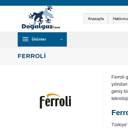
İçeriğe
atla
Anasayfa
Hakkımı
Ürünler
FERROLI
Ferroli 
yılından
geniş bi
teknoloj
Ferr
Türkiye’