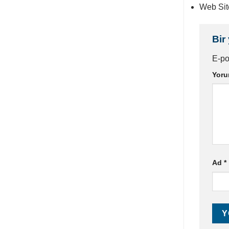
Web Sit
Bir
E-po
Yor
Ad
*