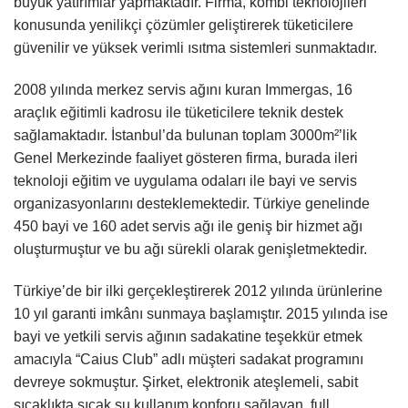
büyük yatırımlar yapmaktadır. Firma, kombi teknolojileri
konusunda yenilikçi çözümler geliştirerek tüketicilere
güvenilir ve yüksek verimli ısıtma sistemleri sunmaktadır.
2008 yılında merkez servis ağını kuran Immergas, 16
araçlık eğitimli kadrosu ile tüketicilere teknik destek
sağlamaktadır. İstanbul’da bulunan toplam 3000m²’lik
Genel Merkezinde faaliyet gösteren firma, burada ileri
teknoloji eğitim ve uygulama odaları ile bayi ve servis
organizasyonlarını desteklemektedir. Türkiye genelinde
450 bayi ve 160 adet servis ağı ile geniş bir hizmet ağı
oluşturmuştur ve bu ağı sürekli olarak genişletmektedir.
Türkiye’de bir ilki gerçekleştirerek 2012 yılında ürünlerine
10 yıl garanti imkânı sunmaya başlamıştır. 2015 yılında ise
bayi ve yetkili servis ağının sadakatine teşekkür etmek
amacıyla “Caius Club” adlı müşteri sadakat programını
devreye sokmuştur. Şirket, elektronik ateşlemeli, sabit
sıcaklıkta sıcak su kullanım konforu sağlayan, full