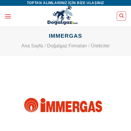
TOPTAN ALIMLARINIZ IÇIN BIZE ULAŞINIZ
İçeriğe
atla
IMMERGAS
Ana Sayfa
/
Doğalgaz Firmaları
/
Üreticiler