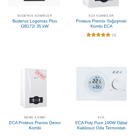
BUDERUS KOMBILER
ECA KOMBILER
Buderus Logomax Plus
Proteus Premix Yoğuşmalı
GB172i 35 kW
Kombi ECA
(1)
5 üzerinden
5.00
oy
aldı
DEMO KOMBI
ECA
ECA Proteus Premix Demo
ECA Poly Pure 100W Dijital
Kombi
Kablosuz Oda Termostatı