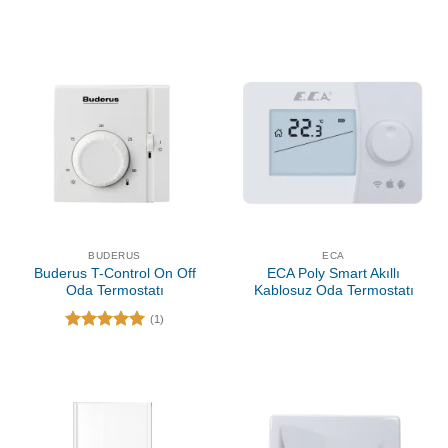
BUDERUS
ECA
Buderus T-Control On Off
ECA Poly Smart Akıllı
Oda Termostatı
Kablosuz Oda Termostatı
(1)
5 üzerinden
5.00
oy
aldı