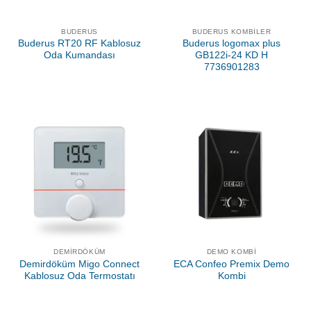
BUDERUS
BUDERUS KOMBILER
Buderus RT20 RF Kablosuz
Buderus logomax plus
Oda Kumandası
GB122i-24 KD H
7736901283
DEMIRDÖKÜM
DEMO KOMBI
Demirdöküm Migo Connect
ECA Confeo Premix Demo
Kablosuz Oda Termostatı
Kombi