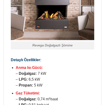
Revega Doğalgazlı Şömine
Detaylı Özellikler:
Anma Isı Gücü:
–
Doğalgaz:
7 kW
–
LPG:
6,5 kW
–
Propan:
5 kW
Gaz Tüketimi:
–
Doğalgaz
: 0,74 m³/saat
–
LPG:
0,51 kg/saat