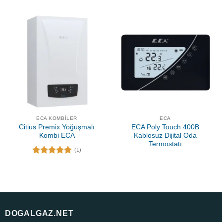
ECA KOMBILER
ECA
Citius Premix Yoğuşmalı
ECA Poly Touch 400B
Kombi ECA
Kablosuz Dijital Oda
Termostatı
(1)
5 üzerinden
5.00
oy
aldı
DOGALGAZ.NET