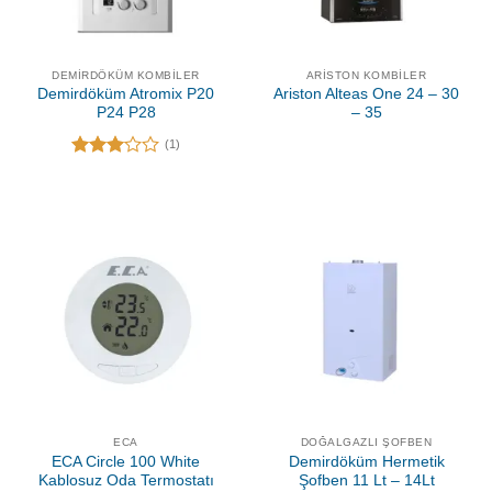
DEMIRDÖKÜM KOMBILER
ARISTON KOMBILER
Demirdöküm Atromix P20
Ariston Alteas One 24 – 30
P24 P28
– 35
(1)
5
üzerinden
3.00
oy aldı
ECA
DOĞALGAZLI ŞOFBEN
ECA Circle 100 White
Demirdöküm Hermetik
Kablosuz Oda Termostatı
Şofben 11 Lt – 14Lt