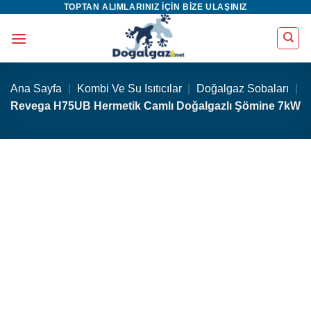
TOPTAN ALIMLARINIZ IÇIN BIZE ULAŞINIZ
İçeriğe
atla
Ana Sayfa
|
Kombi Ve Su Isıtıcılar
|
Doğalgaz Sobaları
|
Revega H75UB Hermetik Camlı Doğalgazlı Şömine 7kW